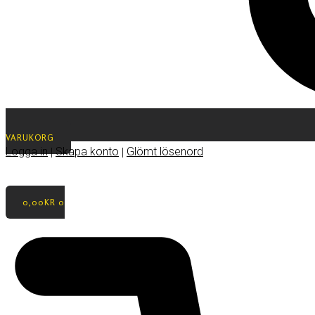
VARUKORG
Logga in
Skapa konto
Glömt lösenord
|
|
0,00
KR
0