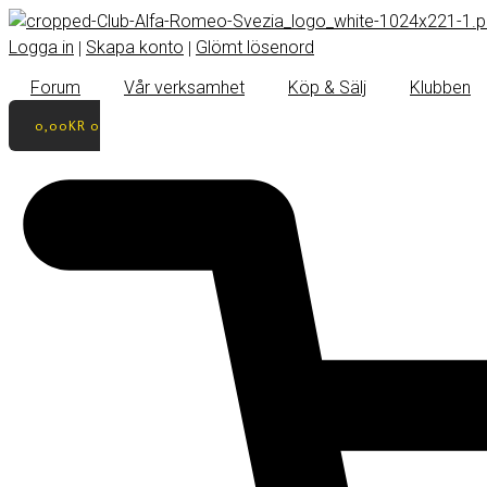
Logga in
Skapa konto
Glömt lösenord
|
|
Forum
Vår verksamhet
Köp & Sälj
Klubben
0,00
KR
0