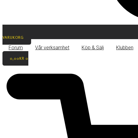
VARUKORG
Forum
Vår verksamhet
Köp & Sälj
Klubben
0,00
KR
0