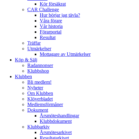
Kör försäkrat
CAR Challenge
Hur börjar jag tävla?
Våra förare
Vår historia
Förarportal
Resultat
Träffar
Utmärkelser
Mottagare av Utmärkelser
Köp & Sälj
Radannonser
Klubbshop
Klubben
Bli medlem!
Nyheter
Om Klubben
Klöverbladet
Medlemsförmåner
Dokument
Årsmöteshandlingar
Klubbdokument
Klubbarkiv
Årsmötesarkivet
Resultatarkivet