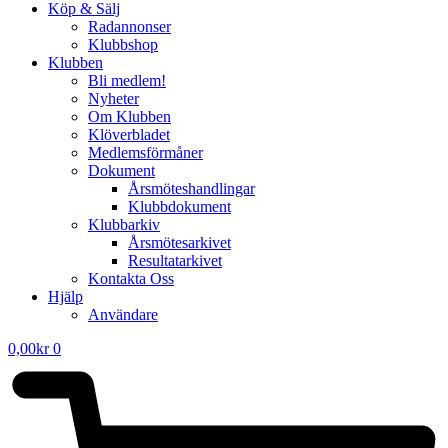
Köp & Sälj
Radannonser
Klubbshop
Klubben
Bli medlem!
Nyheter
Om Klubben
Klöverbladet
Medlemsförmåner
Dokument
Årsmöteshandlingar
Klubbdokument
Klubbarkiv
Årsmötesarkivet
Resultatarkivet
Kontakta Oss
Hjälp
Användare
0,00
kr
0