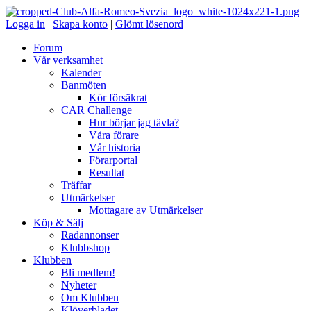
Logga in
|
Skapa konto
|
Glömt lösenord
Forum
Vår verksamhet
Kalender
Banmöten
Kör försäkrat
CAR Challenge
Hur börjar jag tävla?
Våra förare
Vår historia
Förarportal
Resultat
Träffar
Utmärkelser
Mottagare av Utmärkelser
Köp & Sälj
Radannonser
Klubbshop
Klubben
Bli medlem!
Nyheter
Om Klubben
Klöverbladet