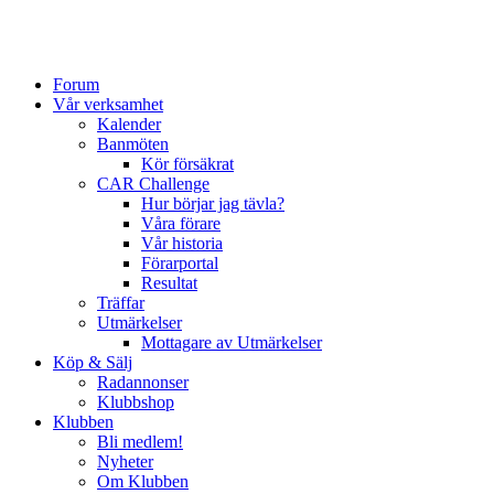
Forum
Vår verksamhet
Kalender
Banmöten
Kör försäkrat
CAR Challenge
Hur börjar jag tävla?
Våra förare
Vår historia
Förarportal
Resultat
Träffar
Utmärkelser
Mottagare av Utmärkelser
Köp & Sälj
Radannonser
Klubbshop
Klubben
Bli medlem!
Nyheter
Om Klubben