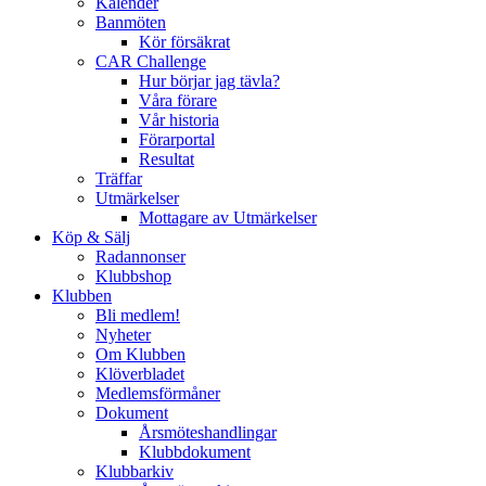
Kalender
Banmöten
Kör försäkrat
CAR Challenge
Hur börjar jag tävla?
Våra förare
Vår historia
Förarportal
Resultat
Träffar
Utmärkelser
Mottagare av Utmärkelser
Köp & Sälj
Radannonser
Klubbshop
Klubben
Bli medlem!
Nyheter
Om Klubben
Klöverbladet
Medlemsförmåner
Dokument
Årsmöteshandlingar
Klubbdokument
Klubbarkiv