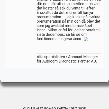
där det står att du är medlem och vad
det kostar så sak du vänta till efter
årsskiftet då det ändras till förnya
prenumeration…. jag klicka på avsluta
prenumeration på min och då blev det
som jag avslutat medlemsskåpet
innan.. vilket är fel för jag har betalt till
sista december.. så får se om
funktionerna fungerar ännu..
Alfa specialisten / Account Manager
för Autocom Diagnostic Partner AB.
© CLUB ALFA ROMEO SVEZIA 1957-2025