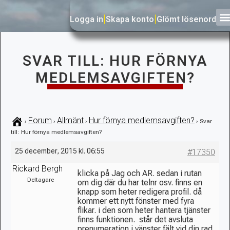
Logga in
|
Skapa konto
|
Glömt lösenord
SVAR TILL: HUR FÖRNYA
MEDLEMSAVGIFTEN?
Forum
Allmänt
Hur förnya medlemsavgiften?
›
›
›
›
Svar
till: Hur förnya medlemsavgiften?
25 december, 2015 kl. 06:55
#17350
Rickard Bergh
klicka på Jag och AR. sedan i rutan
Deltagare
om dig där du har telnr osv. finns en
knapp som heter redigera profil. då
kommer ett nytt fönster med fyra
flikar. i den som heter hantera tjänster
finns funktionen. står det avsluta
prenumeration i vänster fält vid din rad