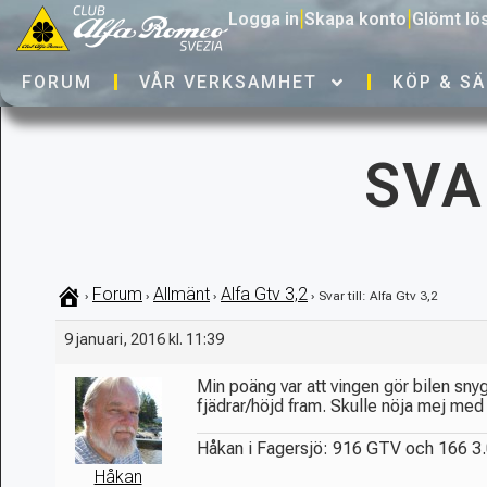
Logga in
|
Skapa konto
|
Glömt lö
FORUM
VÅR VERKSAMHET
KÖP & SÄ
SVA
Forum
Allmänt
Alfa Gtv 3,2
›
›
›
›
Svar till: Alfa Gtv 3,2
9 januari, 2016 kl. 11:39
Min poäng var att vingen gör bilen snygg
fjädrar/höjd fram. Skulle nöja mej med 
Håkan i Fagersjö: 916 GTV och 166 3.
Håkan