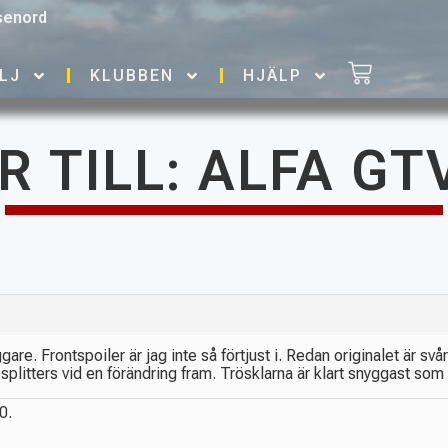
senord
LJ
KLUBBEN
HJÄLP
R TILL: ALFA GTV
are. Frontspoiler är jag inte så förtjust i. Redan originalet är svå
splitters vid en förändring fram. Trösklarna är klart snyggast som
0.