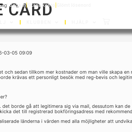
E CARD
Logga in
|
Skapa konto
|
Glömt lösenord
LJ
KLUBBEN
HJÄLP
16-03-05 09:09
t och sedan tillkom mer kostnader om man ville skapa en ny
 borde krävas ett personligt besök med reg-bevis och legiti
ler?
. det borde gå att legitimera sig via mail, dessutom kan d
kicka det till registrerad bokföringsadress med rekommender
taliserade länderna i värden med alla möjligheter att undvi