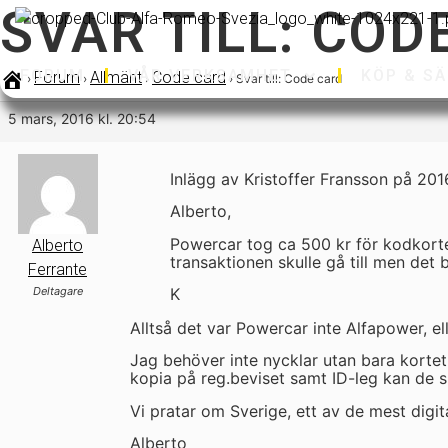
SVAR TILL: COD
FORUM
VÅR VERKSAMHET
KÖP & SÄ
Forum
Allmänt
Code card
›
›
›
›
Svar till: Code card
5 mars, 2016 kl. 20:54
Inlägg av Kristoffer Fransson på 20
Alberto,
Powercar tog ca 500 kr för kodkorte
Alberto
transaktionen skulle gå till men det
Ferrante
Deltagare
K
Alltså det var Powercar inte Alfapower, el
Jag behöver inte nycklar utan bara kortet
kopia på reg.beviset samt ID-leg kan de s
Vi pratar om Sverige, ett av de mest digi
Alberto