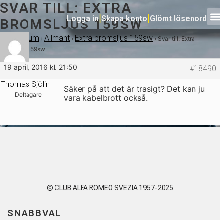
SVAR TILL: EXTRA
Logga in
|
Skapa konto
|
Glömt lösenord
BROMSLJUS 159SW
Forum
Allmänt
Extra bromsljus 159sw
›
›
›
›
Svar till: Extra
bromsljus 159sw
19 april, 2016 kl. 21:50
#18490
Thomas Sjölin
Säker på att det är trasigt? Det kan ju
Deltagare
vara kabelbrott också.
© CLUB ALFA ROMEO SVEZIA 1957-2025
SNABBVAL