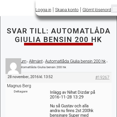
|
|
Logga in
Skapa konto
Glömt lösenord
SVAR TILL: AUTOMATLÅDA
GIULIA BENSIN 200 HK
Forum
Allmänt
Automatlåda Giulia bensin 200 hk
›
›
›
›
Svar till: Automatlåda Giulia bensin 200 hk
28 november, 2016 kl. 13:52
#19267
Magnus Berg
Deltagare
Inlägg av Nihat Dizdar på
2016-11-28 13:29
Nu så Gustav och alla
andra nu finns 2st 200hk
bensinare Super med