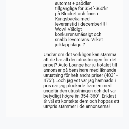
automat + paddlar
tillgängliga för 354′-360’kr
på Blocket och finns i
Kungsbacka med
leveranstid i december!!!!
Wow! Väldigt
konkurrensmässigt och
snabb levererans. Vilket
julklappsläge ?
Undrar om det verkligen kan stämma
att de har all den utrustningen för det
priset? Auto Lounge har ju tiotalet till
annonser på bensinare med liknande
utrustning för helt andra priser (403′ –
475′)…och jag vet var jag hamnade i
pris när jag plockade fram en med
ungefär den utrustningen och det var
betydligt högre än 354-360′. Enklast
är väl att kontakta dem och hoppas att
utr/pris stämmer i de annonserna!