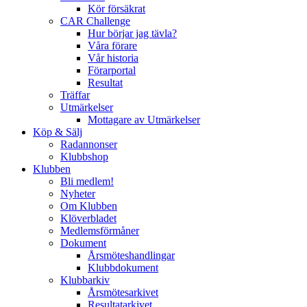
Kör försäkrat
CAR Challenge
Hur börjar jag tävla?
Våra förare
Vår historia
Förarportal
Resultat
Träffar
Utmärkelser
Mottagare av Utmärkelser
Köp & Sälj
Radannonser
Klubbshop
Klubben
Bli medlem!
Nyheter
Om Klubben
Klöverbladet
Medlemsförmåner
Dokument
Årsmöteshandlingar
Klubbdokument
Klubbarkiv
Årsmötesarkivet
Resultatarkivet