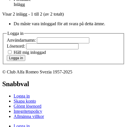
Inlägg
Visar 2 inlägg - 1 till 2 (av 2 totalt)
Du måste vara inloggad för att svara på detta ämne.
Logga in
Användarnamn:
Lösenord:
Håll mig inloggad
Logga in
© Club Alfa Romeo Svezia 1957-2025
Snabbval
Logga in
Skapa konto
Glömt lösenord
Integritetspolicy
Allmänna villkor
Logga in