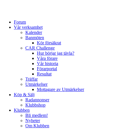
Forum
Vår verksamhet
Kalender
Banmöten
Kör försäkrat
CAR Challenge
Hur börjar jag tävla?
Våra förare
Vår historia
Förarportal
Resultat
Träffar
Utmärkelser
Mottagare av Utmärkelser
Köp & Sälj
Radannonser
Klubbshop
Klubben
Bli medlem!
Nyheter
Om Klubben