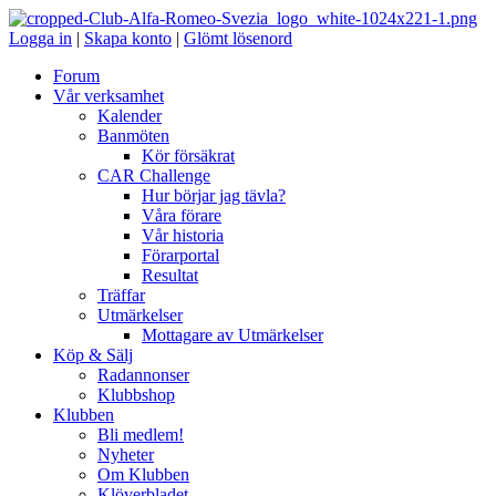
Logga in
|
Skapa konto
|
Glömt lösenord
Forum
Vår verksamhet
Kalender
Banmöten
Kör försäkrat
CAR Challenge
Hur börjar jag tävla?
Våra förare
Vår historia
Förarportal
Resultat
Träffar
Utmärkelser
Mottagare av Utmärkelser
Köp & Sälj
Radannonser
Klubbshop
Klubben
Bli medlem!
Nyheter
Om Klubben
Klöverbladet