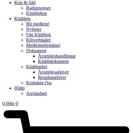
Köp & Sälj
Radannonser
Klubbshop
Klubben
Bli medlem!
Nyheter
Om Klubben
Klöverbladet
Medlemsförmåner
Dokument
Årsmöteshandlingar
Klubbdokument
Klubbarkiv
Årsmötesarkivet
Resultatarkivet
Kontakta Oss
Hjälp
Användare
0,00
kr
0