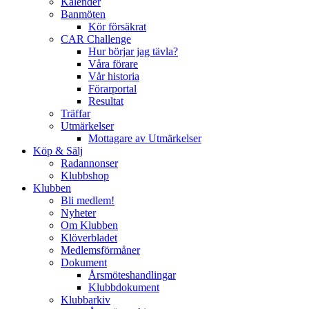
Kalender
Banmöten
Kör försäkrat
CAR Challenge
Hur börjar jag tävla?
Våra förare
Vår historia
Förarportal
Resultat
Träffar
Utmärkelser
Mottagare av Utmärkelser
Köp & Sälj
Radannonser
Klubbshop
Klubben
Bli medlem!
Nyheter
Om Klubben
Klöverbladet
Medlemsförmåner
Dokument
Årsmöteshandlingar
Klubbdokument
Klubbarkiv