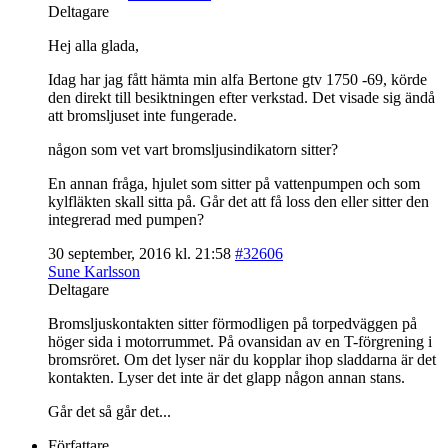
Deltagare
Hej alla glada,
Idag har jag fått hämta min alfa Bertone gtv 1750 -69, körde
den direkt till besiktningen efter verkstad. Det visade sig ändå
att bromsljuset inte fungerade.
någon som vet vart bromsljusindikatorn sitter?
En annan fråga, hjulet som sitter på vattenpumpen och som
kylfläkten skall sitta på. Går det att få loss den eller sitter den
integrerad med pumpen?
30 september, 2016 kl. 21:58
#32606
Sune Karlsson
Deltagare
Bromsljuskontakten sitter förmodligen på torpedväggen på
höger sida i motorrummet. På ovansidan av en T-förgrening i
bromsröret. Om det lyser när du kopplar ihop sladdarna är det
kontakten. Lyser det inte är det glapp någon annan stans.
Går det så går det...
Författare