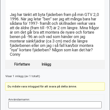
Jag har tänkt att byta fjäderben fram på min GTV 2,0
1996. När jag letar “ben” ser jag att många bara har
sådana för 1997- framåt och skillnaden verkar vara
att de äldre (fram till -97) är 2 cm längre. Mina frågor
är om det går bra att montera de nyare och fortare
benen på -96:an och vad som händer om jag
monterar sänkfjädrar (ca 3 cm) med de längre
fjäderbenen eller om jag i så fall kan/bör montera
“nya” kortare fjäderben? Någon som kan det här?
Conny
Författare
Inlägg
Visar 1 inlägg (av 1 totalt)
Du måste vara inloggad för att svara på detta ämne.
Användarnamn: