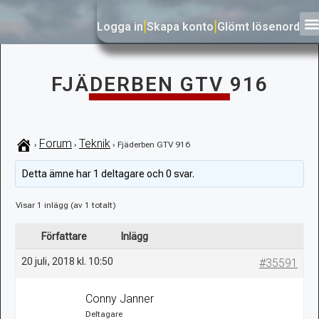
Logga in
|
Skapa konto
|
Glömt lösenord
FJÄDERBEN GTV 916
Forum
Teknik
›
›
›
Fjäderben GTV 916
Detta ämne har 1 deltagare och 0 svar.
Visar 1 inlägg (av 1 totalt)
Författare
Inlägg
20 juli, 2018 kl. 10:50
#35591
Conny Janner
Deltagare