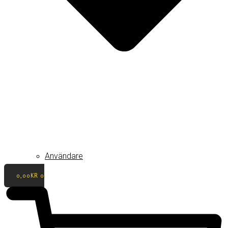
Användare
0,00
KR
0