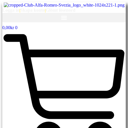
Logga in
|
Skapa konto
|
Glömt lösenord
0,00
kr
0