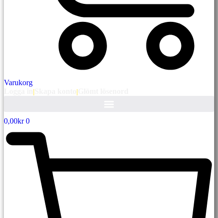
Varukorg
Logga in
|
Skapa konto
|
Glömt lösenord
0,00
kr
0