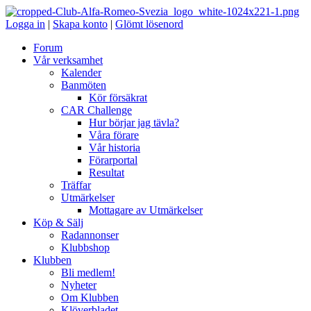
Logga in
|
Skapa konto
|
Glömt lösenord
Forum
Vår verksamhet
Kalender
Banmöten
Kör försäkrat
CAR Challenge
Hur börjar jag tävla?
Våra förare
Vår historia
Förarportal
Resultat
Träffar
Utmärkelser
Mottagare av Utmärkelser
Köp & Sälj
Radannonser
Klubbshop
Klubben
Bli medlem!
Nyheter
Om Klubben
Klöverbladet