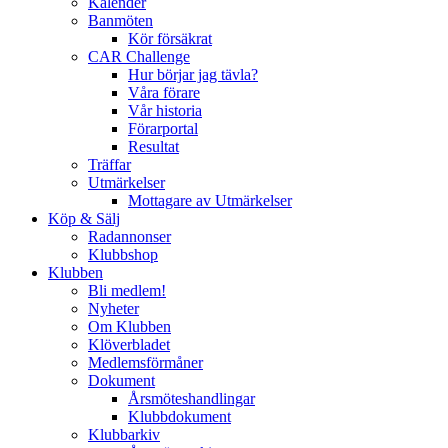
Kalender
Banmöten
Kör försäkrat
CAR Challenge
Hur börjar jag tävla?
Våra förare
Vår historia
Förarportal
Resultat
Träffar
Utmärkelser
Mottagare av Utmärkelser
Köp & Sälj
Radannonser
Klubbshop
Klubben
Bli medlem!
Nyheter
Om Klubben
Klöverbladet
Medlemsförmåner
Dokument
Årsmöteshandlingar
Klubbdokument
Klubbarkiv