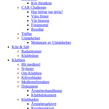
Kör försäkrat
CAR Challenge
Hur börjar jag tävla?
Våra förare
Vår historia
Förarportal
Resultat
Träffar
Utmärkelser
Mottagare av Utmärkelser
Köp & Sälj
Radannonser
Klubbshop
Klubben
Bli medlem!
Nyheter
Om Klubben
Klöverbladet
Medlemsförmåner
Dokument
Årsmöteshandlingar
Klubbdokument
Klubbarkiv
Årsmötesarkivet
Resultatarkivet