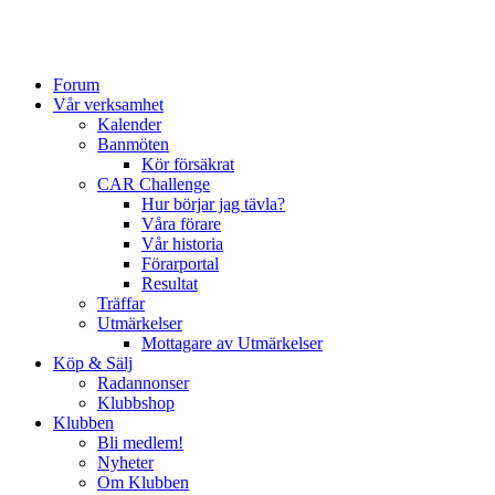
Forum
Vår verksamhet
Kalender
Banmöten
Kör försäkrat
CAR Challenge
Hur börjar jag tävla?
Våra förare
Vår historia
Förarportal
Resultat
Träffar
Utmärkelser
Mottagare av Utmärkelser
Köp & Sälj
Radannonser
Klubbshop
Klubben
Bli medlem!
Nyheter
Om Klubben