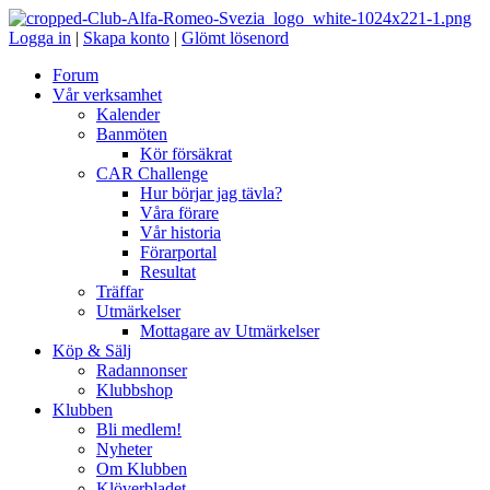
Logga in
|
Skapa konto
|
Glömt lösenord
Forum
Vår verksamhet
Kalender
Banmöten
Kör försäkrat
CAR Challenge
Hur börjar jag tävla?
Våra förare
Vår historia
Förarportal
Resultat
Träffar
Utmärkelser
Mottagare av Utmärkelser
Köp & Sälj
Radannonser
Klubbshop
Klubben
Bli medlem!
Nyheter
Om Klubben
Klöverbladet