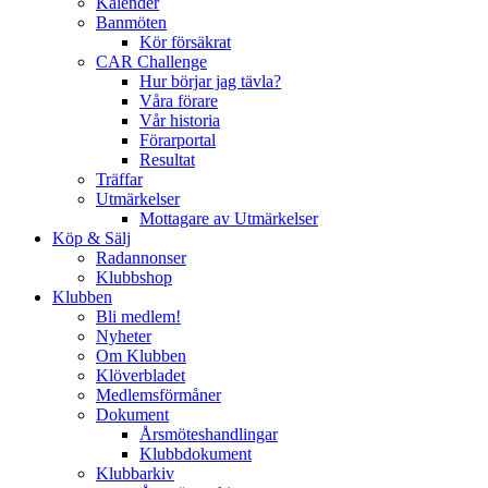
Kalender
Banmöten
Kör försäkrat
CAR Challenge
Hur börjar jag tävla?
Våra förare
Vår historia
Förarportal
Resultat
Träffar
Utmärkelser
Mottagare av Utmärkelser
Köp & Sälj
Radannonser
Klubbshop
Klubben
Bli medlem!
Nyheter
Om Klubben
Klöverbladet
Medlemsförmåner
Dokument
Årsmöteshandlingar
Klubbdokument
Klubbarkiv