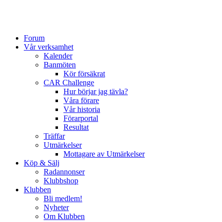
Forum
Vår verksamhet
Kalender
Banmöten
Kör försäkrat
CAR Challenge
Hur börjar jag tävla?
Våra förare
Vår historia
Förarportal
Resultat
Träffar
Utmärkelser
Mottagare av Utmärkelser
Köp & Sälj
Radannonser
Klubbshop
Klubben
Bli medlem!
Nyheter
Om Klubben