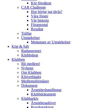
Kör försäkrat
CAR Challenge
Hur börjar jag tävla?
Våra förare
Vår historia
Förarportal
Resultat
Träffar
Utmärkelser
Mottagare av Utmärkelser
Köp & Sälj
Radannonser
Klubbshop
Klubben
Bli medlem!
Nyheter
Om Klubben
Klöverbladet
Medlemsförmåner
Dokument
Årsmöteshandlingar
Klubbdokument
Klubbarkiv
Årsmötesarkivet
Resultatarkivet