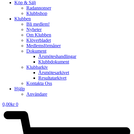
Köp & Sälj
Radannonser
Klubbshop
Klubben
Bli medlem!
Nyheter
Om Klubben
Klöverbladet
Medlemsförmåner
Dokument
Årsmöteshandlingar
Klubbdokument
Klubbarkiv
Årsmötesarkivet
Resultatarkivet
Kontakta Oss
Hjälp
Användare
0,00
kr
0