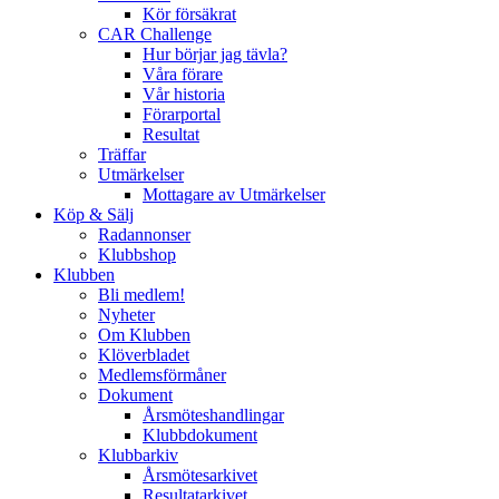
Kör försäkrat
CAR Challenge
Hur börjar jag tävla?
Våra förare
Vår historia
Förarportal
Resultat
Träffar
Utmärkelser
Mottagare av Utmärkelser
Köp & Sälj
Radannonser
Klubbshop
Klubben
Bli medlem!
Nyheter
Om Klubben
Klöverbladet
Medlemsförmåner
Dokument
Årsmöteshandlingar
Klubbdokument
Klubbarkiv
Årsmötesarkivet
Resultatarkivet