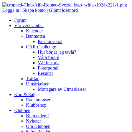
Logga in
|
Skapa konto
|
Glömt lösenord
Forum
Vår verksamhet
Kalender
Banmöten
Kör försäkrat
CAR Challenge
Hur börjar jag tävla?
Våra förare
Vår historia
Förarportal
Resultat
Träffar
Utmärkelser
Mottagare av Utmärkelser
Köp & Sälj
Radannonser
Klubbshop
Klubben
Bli medlem!
Nyheter
Om Klubben
Klöverbladet