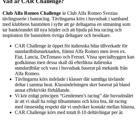
Vad är CAR Challenge?
Club Alfa Romeo Challenge
är Club Alfa Romeo Svezias
tävlingsserie i banracing. Tävlingarna körs i huvudsak i samband
med klubbens banmöten i syfte att ge deltagarna en utmaning som
tar bankörandet till nya höjder och att bjuda på bra racing och
inspiration för banmötets övriga deltagare och besökare.
CAR Challenge är öppet för italienska bilar tillverkade för
standardbilsmarknaden, främst Alfa Romeo men även ex.
Fiat, Lancia, DeTomaso och Ferrari. Vissa specialbyggen kan
godkännas men dessa skall då efterlikna italienska
standardbilar och vara i huvudsak baserat på mekanik från
Alfa Romeo.
Tävlingarna körs indelade i klasser där samtliga tävlande
deltar i samma heat. Klassindelningen sker baserat på bland
annat effekt/vikt förhållande.
Vi kör enligt principen “Gentlemen’s racing” där huvudmålet
är att vi skall ha roligt tillsammans och köra bra, tät racing
med ömsesidig respekt där vi undviker kontakt mellan bilarna.
CAR Challenge körs med totalt 8-10 deltävlingar per år.