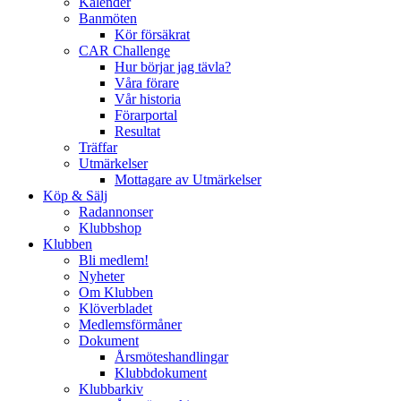
Kalender
Banmöten
Kör försäkrat
CAR Challenge
Hur börjar jag tävla?
Våra förare
Vår historia
Förarportal
Resultat
Träffar
Utmärkelser
Mottagare av Utmärkelser
Köp & Sälj
Radannonser
Klubbshop
Klubben
Bli medlem!
Nyheter
Om Klubben
Klöverbladet
Medlemsförmåner
Dokument
Årsmöteshandlingar
Klubbdokument
Klubbarkiv