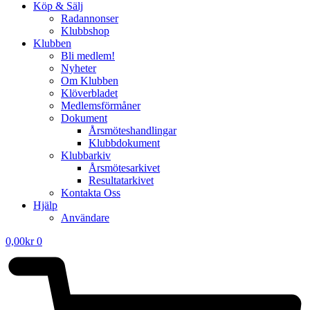
Köp & Sälj
Radannonser
Klubbshop
Klubben
Bli medlem!
Nyheter
Om Klubben
Klöverbladet
Medlemsförmåner
Dokument
Årsmöteshandlingar
Klubbdokument
Klubbarkiv
Årsmötesarkivet
Resultatarkivet
Kontakta Oss
Hjälp
Användare
0,00
kr
0