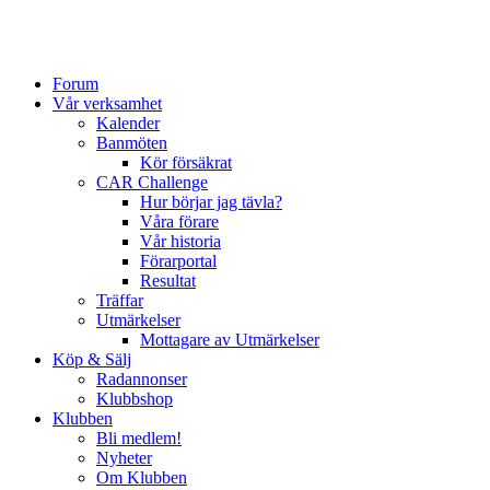
Forum
Vår verksamhet
Kalender
Banmöten
Kör försäkrat
CAR Challenge
Hur börjar jag tävla?
Våra förare
Vår historia
Förarportal
Resultat
Träffar
Utmärkelser
Mottagare av Utmärkelser
Köp & Sälj
Radannonser
Klubbshop
Klubben
Bli medlem!
Nyheter
Om Klubben