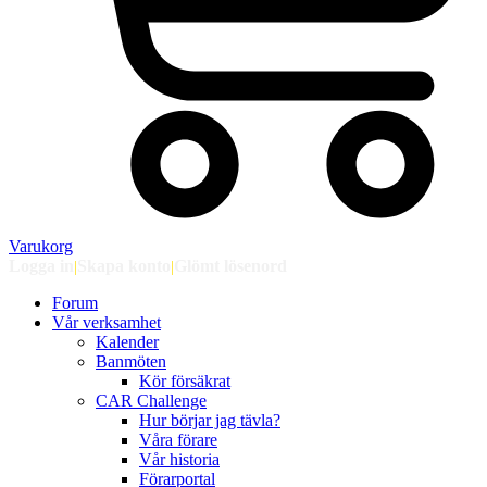
Varukorg
Logga in
|
Skapa konto
|
Glömt lösenord
Forum
Vår verksamhet
Kalender
Banmöten
Kör försäkrat
CAR Challenge
Hur börjar jag tävla?
Våra förare
Vår historia
Förarportal