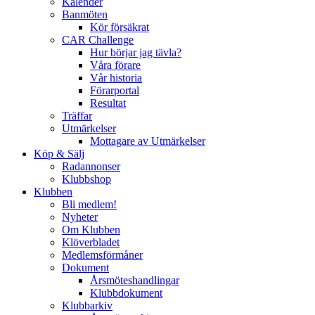
Kalender
Banmöten
Kör försäkrat
CAR Challenge
Hur börjar jag tävla?
Våra förare
Vår historia
Förarportal
Resultat
Träffar
Utmärkelser
Mottagare av Utmärkelser
Köp & Sälj
Radannonser
Klubbshop
Klubben
Bli medlem!
Nyheter
Om Klubben
Klöverbladet
Medlemsförmåner
Dokument
Årsmöteshandlingar
Klubbdokument
Klubbarkiv