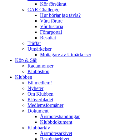
Kör försäkrat
CAR Challenge
Hur börjar jag tävla?
Våra förare
Vår historia
Förarportal
Resultat
Träffar
Utmärkelser
Mottagare av Utmärkelser
Köp & Sälj
Radannonser
Klubbshop
Klubben
Bli medlem!
Nyheter
Om Klubben
Klöverbladet
Medlemsförmåner
Dokument
Årsmöteshandlingar
Klubbdokument
Klubbarkiv
Årsmötesarkivet
Resultatarkivet