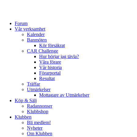
Forum
Vår verksamhet
Kalender
Banmöten
Kör försäkrat
CAR Challenge
Hur börjar jag tävla?
Våra förare
Vår historia
Förarportal
Resultat
Träffar
Utmärkelser
Mottagare av Utmärkelser
Köp & Sälj
Radannonser
Klubbshop
Klubben
Bli medlem!
Nyheter
Om Klubben