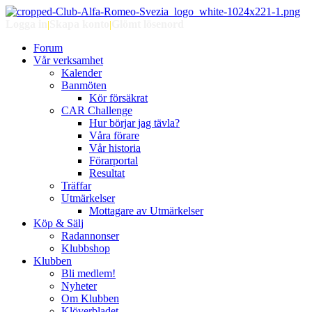
Logga in
|
Skapa konto
|
Glömt lösenord
Forum
Vår verksamhet
Kalender
Banmöten
Kör försäkrat
CAR Challenge
Hur börjar jag tävla?
Våra förare
Vår historia
Förarportal
Resultat
Träffar
Utmärkelser
Mottagare av Utmärkelser
Köp & Sälj
Radannonser
Klubbshop
Klubben
Bli medlem!
Nyheter
Om Klubben
Klöverbladet