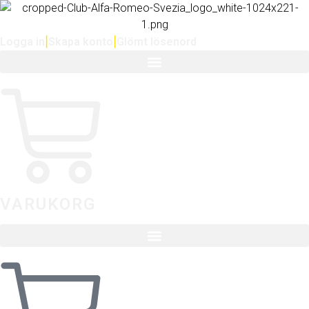
Logga in
|
Skapa konto
|
Glömt lösenord
VARUKORG