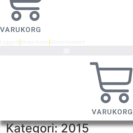
VARUKORG
Logga in
|
Skapa konto
|
Glömt lösenord
VARUKORG
Kategori:
2015