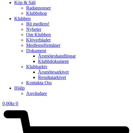
Köp & Sälj
Radannonser
Klubbshop
Klubben
Bli medlem!
Nyheter
Om Klubben
Klöverbladet
Medlemsförmåner
Dokument
Årsmöteshandlingar
Klubbdokument
Klubbarkiv
Årsmötesarkivet
Resultatarkivet
Kontakta Oss
Hjälp
Användare
0,00
kr
0