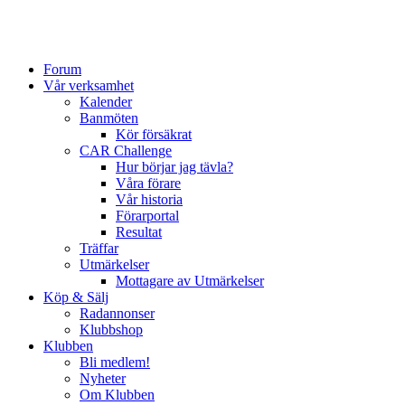
Forum
Vår verksamhet
Kalender
Banmöten
Kör försäkrat
CAR Challenge
Hur börjar jag tävla?
Våra förare
Vår historia
Förarportal
Resultat
Träffar
Utmärkelser
Mottagare av Utmärkelser
Köp & Sälj
Radannonser
Klubbshop
Klubben
Bli medlem!
Nyheter
Om Klubben