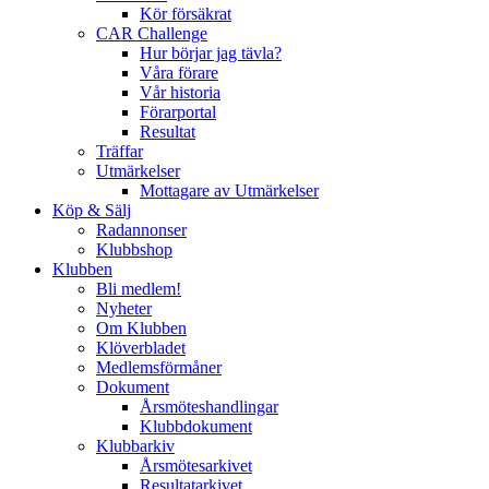
Kör försäkrat
CAR Challenge
Hur börjar jag tävla?
Våra förare
Vår historia
Förarportal
Resultat
Träffar
Utmärkelser
Mottagare av Utmärkelser
Köp & Sälj
Radannonser
Klubbshop
Klubben
Bli medlem!
Nyheter
Om Klubben
Klöverbladet
Medlemsförmåner
Dokument
Årsmöteshandlingar
Klubbdokument
Klubbarkiv
Årsmötesarkivet
Resultatarkivet