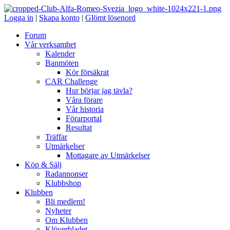
Logga in
|
Skapa konto
|
Glömt lösenord
Forum
Vår verksamhet
Kalender
Banmöten
Kör försäkrat
CAR Challenge
Hur börjar jag tävla?
Våra förare
Vår historia
Förarportal
Resultat
Träffar
Utmärkelser
Mottagare av Utmärkelser
Köp & Sälj
Radannonser
Klubbshop
Klubben
Bli medlem!
Nyheter
Om Klubben
Klöverbladet