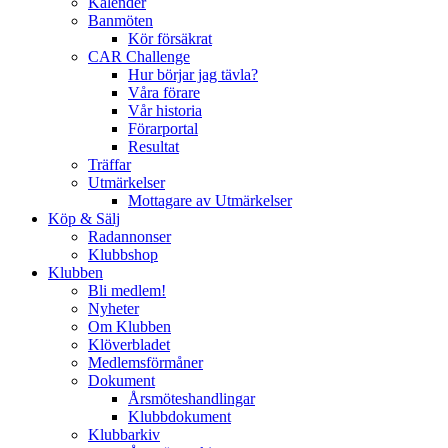
Kalender
Banmöten
Kör försäkrat
CAR Challenge
Hur börjar jag tävla?
Våra förare
Vår historia
Förarportal
Resultat
Träffar
Utmärkelser
Mottagare av Utmärkelser
Köp & Sälj
Radannonser
Klubbshop
Klubben
Bli medlem!
Nyheter
Om Klubben
Klöverbladet
Medlemsförmåner
Dokument
Årsmöteshandlingar
Klubbdokument
Klubbarkiv