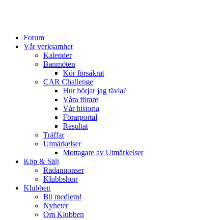
Forum
Vår verksamhet
Kalender
Banmöten
Kör försäkrat
CAR Challenge
Hur börjar jag tävla?
Våra förare
Vår historia
Förarportal
Resultat
Träffar
Utmärkelser
Mottagare av Utmärkelser
Köp & Sälj
Radannonser
Klubbshop
Klubben
Bli medlem!
Nyheter
Om Klubben