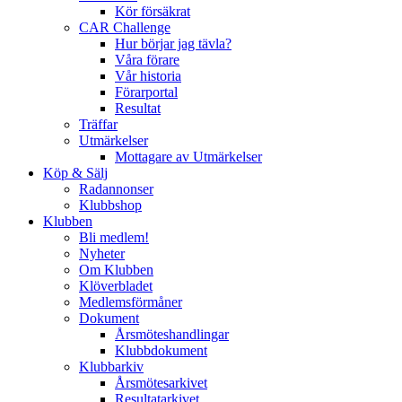
Kör försäkrat
CAR Challenge
Hur börjar jag tävla?
Våra förare
Vår historia
Förarportal
Resultat
Träffar
Utmärkelser
Mottagare av Utmärkelser
Köp & Sälj
Radannonser
Klubbshop
Klubben
Bli medlem!
Nyheter
Om Klubben
Klöverbladet
Medlemsförmåner
Dokument
Årsmöteshandlingar
Klubbdokument
Klubbarkiv
Årsmötesarkivet
Resultatarkivet