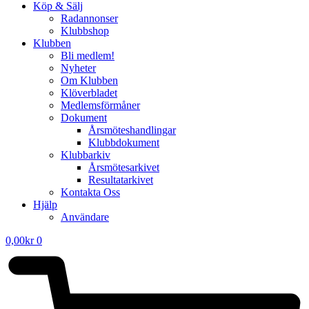
Köp & Sälj
Radannonser
Klubbshop
Klubben
Bli medlem!
Nyheter
Om Klubben
Klöverbladet
Medlemsförmåner
Dokument
Årsmöteshandlingar
Klubbdokument
Klubbarkiv
Årsmötesarkivet
Resultatarkivet
Kontakta Oss
Hjälp
Användare
0,00
kr
0