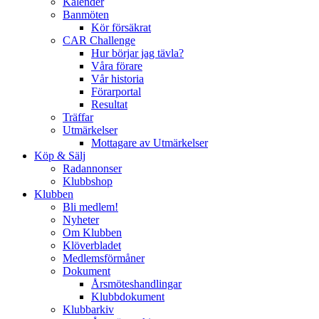
Kalender
Banmöten
Kör försäkrat
CAR Challenge
Hur börjar jag tävla?
Våra förare
Vår historia
Förarportal
Resultat
Träffar
Utmärkelser
Mottagare av Utmärkelser
Köp & Sälj
Radannonser
Klubbshop
Klubben
Bli medlem!
Nyheter
Om Klubben
Klöverbladet
Medlemsförmåner
Dokument
Årsmöteshandlingar
Klubbdokument
Klubbarkiv