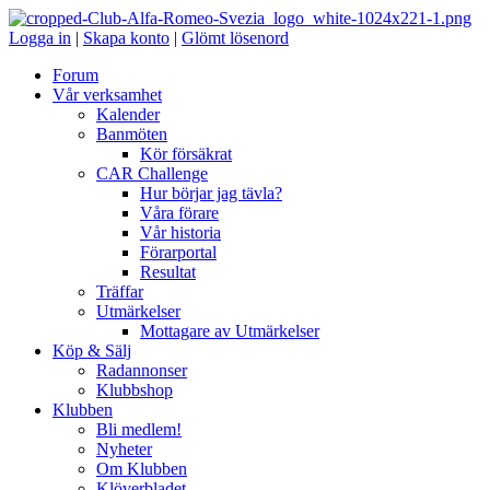
Logga in
|
Skapa konto
|
Glömt lösenord
Forum
Vår verksamhet
Kalender
Banmöten
Kör försäkrat
CAR Challenge
Hur börjar jag tävla?
Våra förare
Vår historia
Förarportal
Resultat
Träffar
Utmärkelser
Mottagare av Utmärkelser
Köp & Sälj
Radannonser
Klubbshop
Klubben
Bli medlem!
Nyheter
Om Klubben
Klöverbladet