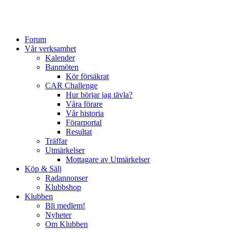
Forum
Vår verksamhet
Kalender
Banmöten
Kör försäkrat
CAR Challenge
Hur börjar jag tävla?
Våra förare
Vår historia
Förarportal
Resultat
Träffar
Utmärkelser
Mottagare av Utmärkelser
Köp & Sälj
Radannonser
Klubbshop
Klubben
Bli medlem!
Nyheter
Om Klubben