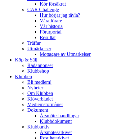
Kör försäkrat
CAR Challenge
Hur börjar jag tävla?
Våra förare
Vår historia
Förarportal
Resultat
Träffar
Utmärkelser
Mottagare av Utmärkelser
Köp & Sälj
Radannonser
Klubbshop
Klubben
Bli medlem!
Nyheter
Om Klubben
Klöverbladet
Medlemsförmåner
Dokument
Årsmöteshandlingar
Klubbdokument
Klubbarkiv
Årsmötesarkivet
Resultatarkivet