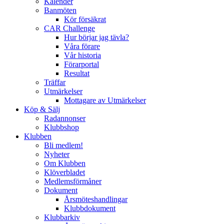
Kalender
Banmöten
Kör försäkrat
CAR Challenge
Hur börjar jag tävla?
Våra förare
Vår historia
Förarportal
Resultat
Träffar
Utmärkelser
Mottagare av Utmärkelser
Köp & Sälj
Radannonser
Klubbshop
Klubben
Bli medlem!
Nyheter
Om Klubben
Klöverbladet
Medlemsförmåner
Dokument
Årsmöteshandlingar
Klubbdokument
Klubbarkiv