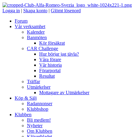
Logga in
|
Skapa konto
|
Glömt lösenord
Forum
Vår verksamhet
Kalender
Banmöten
Kör försäkrat
CAR Challenge
Hur börjar jag tävla?
Våra förare
Vår historia
Förarportal
Resultat
Träffar
Utmärkelser
Mottagare av Utmärkelser
Köp & Sälj
Radannonser
Klubbshop
Klubben
Bli medlem!
Nyheter
Om Klubben
Klöverbladet