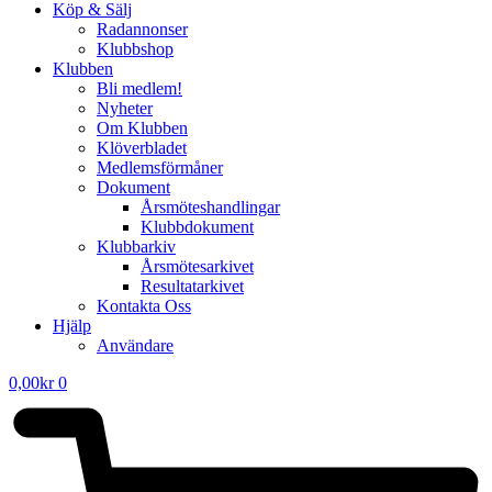
Köp & Sälj
Radannonser
Klubbshop
Klubben
Bli medlem!
Nyheter
Om Klubben
Klöverbladet
Medlemsförmåner
Dokument
Årsmöteshandlingar
Klubbdokument
Klubbarkiv
Årsmötesarkivet
Resultatarkivet
Kontakta Oss
Hjälp
Användare
0,00
kr
0