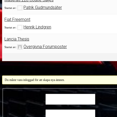
Patrik Gudmundsäter
Startat av:
Fiat Freemont
Henrik Lindgren
Startat av:
Lancia Thesis
Övergivna Forumposter
Startat av:
Visar 15 ämnen - 1 till 15 (av totalt 34)
Du måste vara inloggad för att skapa nya ämnen.
Användarnamn:
Lösenord: