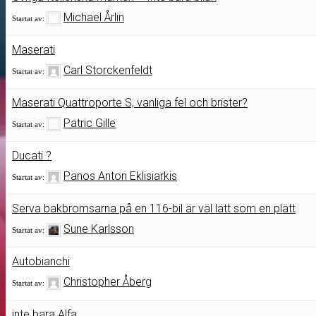
Michael Årlin
Startat av:
Maserati
Carl Storckenfeldt
Startat av:
Maserati Quattroporte S, vanliga fel och brister?
Patric Gille
Startat av:
Ducati ?
Panos Anton Eklisiarkis
Startat av:
Serva bakbromsarna på en 116-bil är väl lätt som en plätt
Sune Karlsson
Startat av:
Autobianchi
Christopher Åberg
Startat av:
inte bara Alfa….