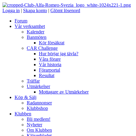
Logga in
|
Skapa konto
|
Glömt lösenord
Forum
Vår verksamhet
Kalender
Banmöten
Kör försäkrat
CAR Challenge
Hur börjar jag tävla?
Våra förare
Vår historia
Förarportal
Resultat
Träffar
Utmärkelser
Mottagare av Utmärkelser
Köp & Sälj
Radannonser
Klubbshop
Klubben
Bli medlem!
Nyheter
Om Klubben
Klöverbladet