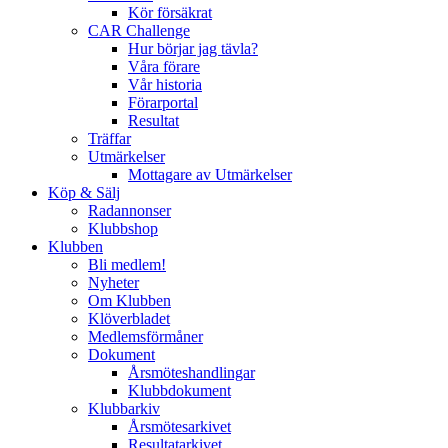
Kör försäkrat
CAR Challenge
Hur börjar jag tävla?
Våra förare
Vår historia
Förarportal
Resultat
Träffar
Utmärkelser
Mottagare av Utmärkelser
Köp & Sälj
Radannonser
Klubbshop
Klubben
Bli medlem!
Nyheter
Om Klubben
Klöverbladet
Medlemsförmåner
Dokument
Årsmöteshandlingar
Klubbdokument
Klubbarkiv
Årsmötesarkivet
Resultatarkivet