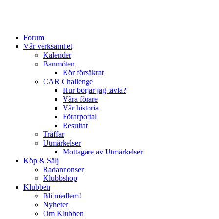
Forum
Vår verksamhet
Kalender
Banmöten
Kör försäkrat
CAR Challenge
Hur börjar jag tävla?
Våra förare
Vår historia
Förarportal
Resultat
Träffar
Utmärkelser
Mottagare av Utmärkelser
Köp & Sälj
Radannonser
Klubbshop
Klubben
Bli medlem!
Nyheter
Om Klubben