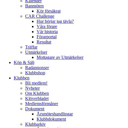
Kalender
Banmöten
Kör försäkrat
CAR Challenge
Hur börjar jag tävla?
Våra förare
Vår historia
Förarportal
Resultat
Träffar
Utmärkelser
Mottagare av Utmärkelser
Köp & Sälj
Radannonser
Klubbshop
Klubben
Bli medlem!
Nyheter
Om Klubben
Klöverbladet
Medlemsförmåner
Dokument
Årsmöteshandlingar
Klubbdokument
Klubbarkiv