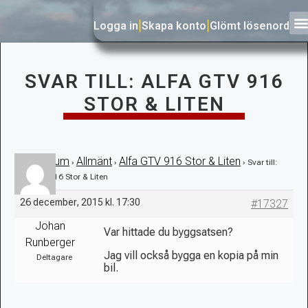
Logga in
|
Skapa konto
|
Glömt lösenord
SVAR TILL: ALFA GTV 916
STOR & LITEN
Forum
Allmänt
Alfa GTV 916 Stor & Liten
›
›
›
›
Svar till:
Alfa GTV 916 Stor & Liten
26 december, 2015 kl. 17:30
#17327
Johan
Var hittade du byggsatsen?
Runberger
Jag vill också bygga en kopia på min
Deltagare
bil.