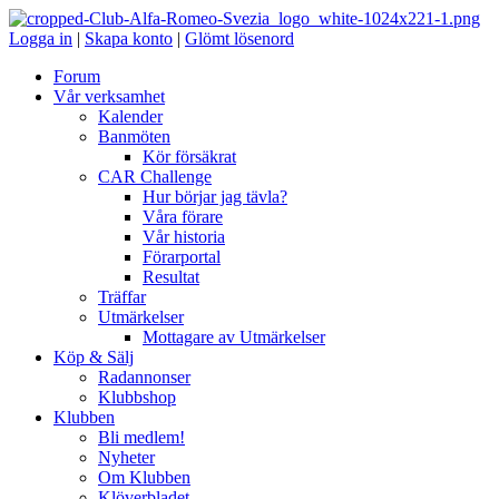
Logga in
|
Skapa konto
|
Glömt lösenord
Forum
Vår verksamhet
Kalender
Banmöten
Kör försäkrat
CAR Challenge
Hur börjar jag tävla?
Våra förare
Vår historia
Förarportal
Resultat
Träffar
Utmärkelser
Mottagare av Utmärkelser
Köp & Sälj
Radannonser
Klubbshop
Klubben
Bli medlem!
Nyheter
Om Klubben
Klöverbladet