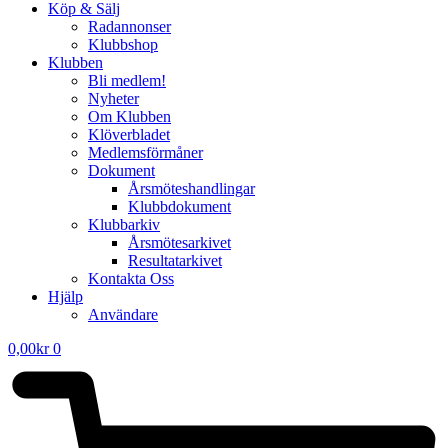
Köp & Sälj
Radannonser
Klubbshop
Klubben
Bli medlem!
Nyheter
Om Klubben
Klöverbladet
Medlemsförmåner
Dokument
Årsmöteshandlingar
Klubbdokument
Klubbarkiv
Årsmötesarkivet
Resultatarkivet
Kontakta Oss
Hjälp
Användare
0,00
kr
0