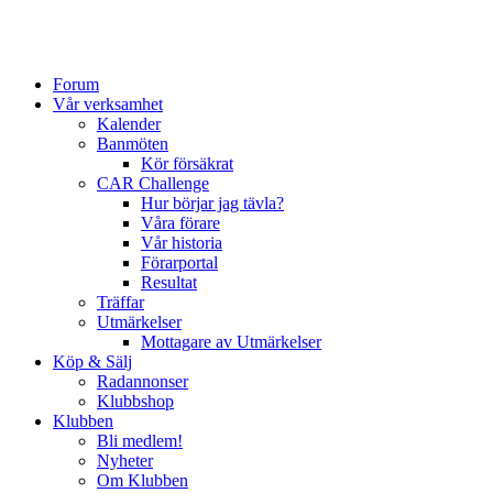
Forum
Vår verksamhet
Kalender
Banmöten
Kör försäkrat
CAR Challenge
Hur börjar jag tävla?
Våra förare
Vår historia
Förarportal
Resultat
Träffar
Utmärkelser
Mottagare av Utmärkelser
Köp & Sälj
Radannonser
Klubbshop
Klubben
Bli medlem!
Nyheter
Om Klubben