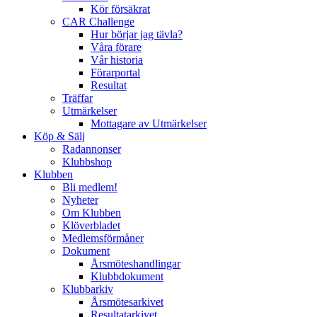
Kör försäkrat
CAR Challenge
Hur börjar jag tävla?
Våra förare
Vår historia
Förarportal
Resultat
Träffar
Utmärkelser
Mottagare av Utmärkelser
Köp & Sälj
Radannonser
Klubbshop
Klubben
Bli medlem!
Nyheter
Om Klubben
Klöverbladet
Medlemsförmåner
Dokument
Årsmöteshandlingar
Klubbdokument
Klubbarkiv
Årsmötesarkivet
Resultatarkivet