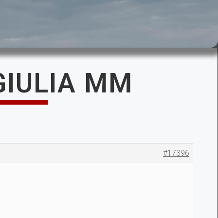
 GIULIA MM
#17396