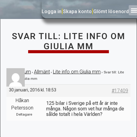
Logga in
|
Skapa konto
|
Glömt lösenord
SVAR TILL: LITE INFO OM
GIULIA MM
Forum
Allmänt
Lite info om Giulia mm
›
›
›
›
Svar till: Lite
info om Giulia mm
30 januari, 2016 kl. 18:53
#17409
Håkan
125 bilar i Sverige på ett år är inte
Petersson
många. Någon som vet hur många de
sålde totalt i hela Världen?
Deltagare