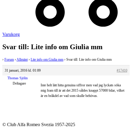
Varukorg
Svar till: Lite info om Giulia mm
›
Forum
›
Allmänt
›
Lite info om Giulia mm
›
Svar till: Lite info om Giulia mm
31 januari, 2016 kl. 01:09
#17410
Thomas Sjölin
Deltagare
Inte helt lätt hitta genuina siffror men vad jag lyckats söka
mig fram till är att det 2015 såldes knappt 57000 bilar, vilket
är en bråkdel av vad som skulle behövas.
© Club Alfa Romeo Svezia 1957-2025