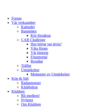
Forum
Vår verksamhet
Kalender
Banmöten
Kör försäkrat
CAR Challenge
Hur börjar jag tävla?
Våra förare
Vår historia
Förarportal
Resultat
Träffar
Utmärkelser
Mottagare av Utmärkelser
Köp & Sälj
Radannonser
Klubbshop
Klubben
Bli medlem!
Nyheter
Om Klubben