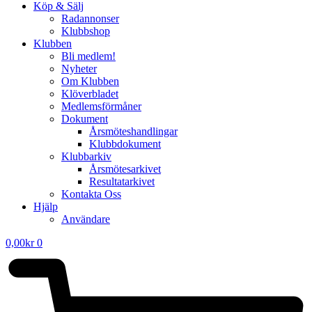
Köp & Sälj
Radannonser
Klubbshop
Klubben
Bli medlem!
Nyheter
Om Klubben
Klöverbladet
Medlemsförmåner
Dokument
Årsmöteshandlingar
Klubbdokument
Klubbarkiv
Årsmötesarkivet
Resultatarkivet
Kontakta Oss
Hjälp
Användare
0,00
kr
0