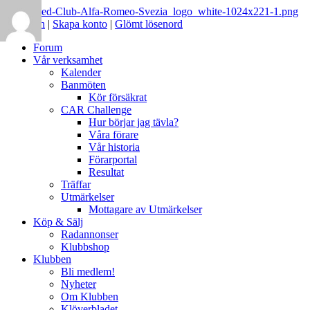
Logga in
|
Skapa konto
|
Glömt lösenord
Forum
Vår verksamhet
Kalender
Banmöten
Kör försäkrat
CAR Challenge
Hur börjar jag tävla?
Våra förare
Vår historia
Förarportal
Resultat
Träffar
Utmärkelser
Mottagare av Utmärkelser
Köp & Sälj
Radannonser
Klubbshop
Klubben
Bli medlem!
Nyheter
Om Klubben
Klöverbladet