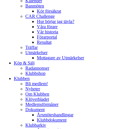
Kalender
Banmöten
Kör försäkrat
CAR Challenge
Hur börjar jag tävla?
Våra förare
Vår historia
Förarportal
Resultat
Träffar
Utmärkelser
Mottagare av Utmärkelser
Köp & Sälj
Radannonser
Klubbshop
Klubben
Bli medlem!
Nyheter
Om Klubben
Klöverbladet
Medlemsförmåner
Dokument
Årsmöteshandlingar
Klubbdokument
Klubbarkiv