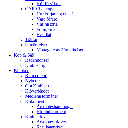
Kör försäkrat
CAR Challenge
Hur börjar jag tävla?
Våra förare
Vår historia
Förarportal
Resultat
Träffar
Utmärkelser
Mottagare av Utmärkelser
Köp & Sälj
Radannonser
Klubbshop
Klubben
Bli medlem!
Nyheter
Om Klubben
Klöverbladet
Medlemsförmåner
Dokument
Årsmöteshandlingar
Klubbdokument
Klubbarkiv
Årsmötesarkivet
Resultatarkivet