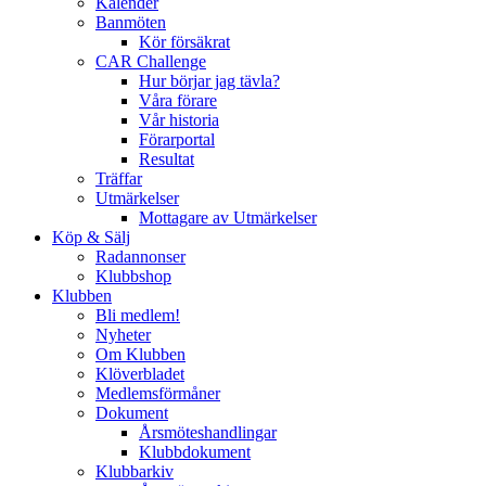
Kalender
Banmöten
Kör försäkrat
CAR Challenge
Hur börjar jag tävla?
Våra förare
Vår historia
Förarportal
Resultat
Träffar
Utmärkelser
Mottagare av Utmärkelser
Köp & Sälj
Radannonser
Klubbshop
Klubben
Bli medlem!
Nyheter
Om Klubben
Klöverbladet
Medlemsförmåner
Dokument
Årsmöteshandlingar
Klubbdokument
Klubbarkiv