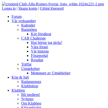
Logga in
|
Skapa konto
|
Glömt lösenord
Forum
Vår verksamhet
Kalender
Banmöten
Kör försäkrat
CAR Challenge
Hur börjar jag tävla?
Våra förare
Vår historia
Förarportal
Resultat
Träffar
Utmärkelser
Mottagare av Utmärkelser
Köp & Sälj
Radannonser
Klubbshop
Klubben
Bli medlem!
Nyheter
Om Klubben
Klöverbladet