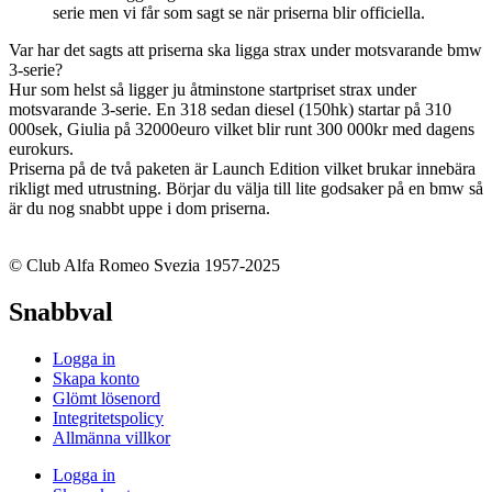
serie men vi får som sagt se när priserna blir officiella.
Var har det sagts att priserna ska ligga strax under motsvarande bmw
3-serie?
Hur som helst så ligger ju åtminstone startpriset strax under
motsvarande 3-serie. En 318 sedan diesel (150hk) startar på 310
000sek, Giulia på 32000euro vilket blir runt 300 000kr med dagens
eurokurs.
Priserna på de två paketen är Launch Edition vilket brukar innebära
rikligt med utrustning. Börjar du välja till lite godsaker på en bmw så
är du nog snabbt uppe i dom priserna.
© Club Alfa Romeo Svezia 1957-2025
Snabbval
Logga in
Skapa konto
Glömt lösenord
Integritetspolicy
Allmänna villkor
Logga in