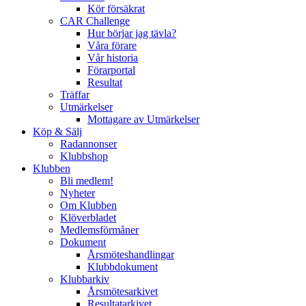
Kör försäkrat
CAR Challenge
Hur börjar jag tävla?
Våra förare
Vår historia
Förarportal
Resultat
Träffar
Utmärkelser
Mottagare av Utmärkelser
Köp & Sälj
Radannonser
Klubbshop
Klubben
Bli medlem!
Nyheter
Om Klubben
Klöverbladet
Medlemsförmåner
Dokument
Årsmöteshandlingar
Klubbdokument
Klubbarkiv
Årsmötesarkivet
Resultatarkivet