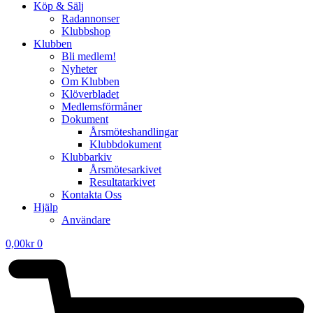
Köp & Sälj
Radannonser
Klubbshop
Klubben
Bli medlem!
Nyheter
Om Klubben
Klöverbladet
Medlemsförmåner
Dokument
Årsmöteshandlingar
Klubbdokument
Klubbarkiv
Årsmötesarkivet
Resultatarkivet
Kontakta Oss
Hjälp
Användare
0,00
kr
0