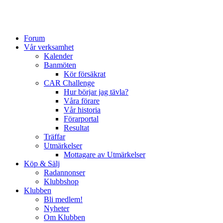
Forum
Vår verksamhet
Kalender
Banmöten
Kör försäkrat
CAR Challenge
Hur börjar jag tävla?
Våra förare
Vår historia
Förarportal
Resultat
Träffar
Utmärkelser
Mottagare av Utmärkelser
Köp & Sälj
Radannonser
Klubbshop
Klubben
Bli medlem!
Nyheter
Om Klubben