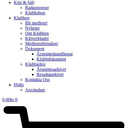
Köp & Sälj
Radannonser
Klubbshop
Klubben
Bli medlem!
Nyheter
Om Klubben
Klöverbladet
Medlemsförmåner
Dokument
Årsmöteshandlingar
Klubbdokument
Klubbarkiv
Årsmötesarkivet
Resultatarkivet
Kontakta Oss
Hjälp
Användare
0,00
kr
0