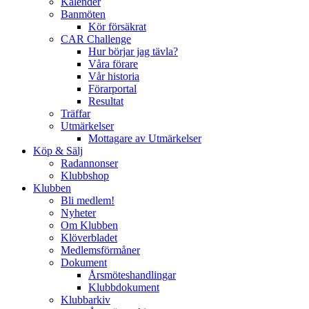
Kalender
Banmöten
Kör försäkrat
CAR Challenge
Hur börjar jag tävla?
Våra förare
Vår historia
Förarportal
Resultat
Träffar
Utmärkelser
Mottagare av Utmärkelser
Köp & Sälj
Radannonser
Klubbshop
Klubben
Bli medlem!
Nyheter
Om Klubben
Klöverbladet
Medlemsförmåner
Dokument
Årsmöteshandlingar
Klubbdokument
Klubbarkiv