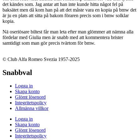
det kändes som. Jag antar att han inte kunde hitta något fel på
baksätet men då kom han på att det måste vara en kopia på bmw det
är ju en plats att sitta på bakom föraren precis som i bmw solklar
kopia.
Nä oseriösare biltest får man leta efter man glömmer att nämna alla
fördelar med Giulia men är snabb med att kommentera brister
samtidigt som man gör precis tvärtom för bmw.
© Club Alfa Romeo Svezia 1957-2025
Snabbval
Logga in
Skapa konto
Glömt lösenord
Integritetspolicy
Allmänna villkor
Logga in
Skapa konto
Glömt lösenord
Integritetspolicy