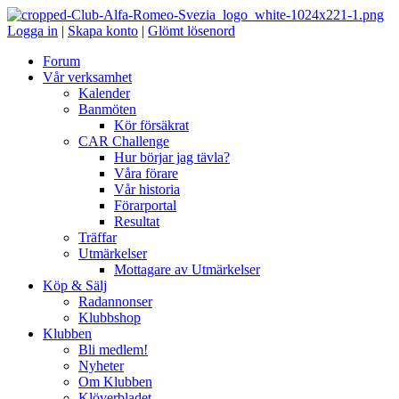
Logga in
|
Skapa konto
|
Glömt lösenord
Forum
Vår verksamhet
Kalender
Banmöten
Kör försäkrat
CAR Challenge
Hur börjar jag tävla?
Våra förare
Vår historia
Förarportal
Resultat
Träffar
Utmärkelser
Mottagare av Utmärkelser
Köp & Sälj
Radannonser
Klubbshop
Klubben
Bli medlem!
Nyheter
Om Klubben
Klöverbladet