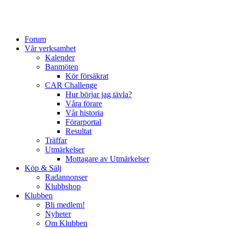
Forum
Vår verksamhet
Kalender
Banmöten
Kör försäkrat
CAR Challenge
Hur börjar jag tävla?
Våra förare
Vår historia
Förarportal
Resultat
Träffar
Utmärkelser
Mottagare av Utmärkelser
Köp & Sälj
Radannonser
Klubbshop
Klubben
Bli medlem!
Nyheter
Om Klubben