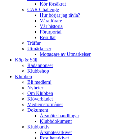
Kör försäkrat
CAR Challenge
Hur börjar jag tävla?
Våra förare
Vår historia
Förarportal
Resultat
Träffar
Utmärkelser
Mottagare av Utmärkelser
Köp & Sälj
Radannonser
Klubbshop
Klubben
Bli medlem!
Nyheter
Om Klubben
Klöverbladet
Medlemsförmåner
Dokument
Årsmöteshandlingar
Klubbdokument
Klubbarkiv
Årsmötesarkivet
Resultatarkivet