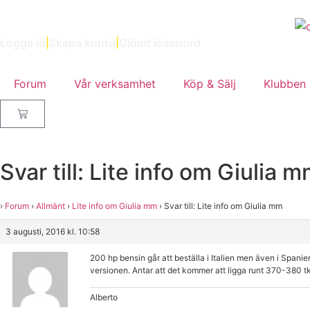
Logga in
|
Skapa konto
|
Glömt lösenord
Forum
Vår verksamhet
Köp & Sälj
Klubben
Svar till: Lite info om Giulia 
›
Forum
›
Allmänt
›
Lite info om Giulia mm
›
Svar till: Lite info om Giulia mm
3 augusti, 2016 kl. 10:58
200 hp bensin går att beställa i Italien men även i Spa
versionen. Antar att det kommer att ligga runt 370-380 
Alberto