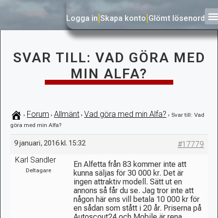
Logga in
|
Skapa konto
|
Glömt lösenord
SVAR TILL: VAD GÖRA MED
MIN ALFA?
Forum
Allmänt
Vad göra med min Alfa?
›
›
›
›
Svar till: Vad
göra med min Alfa?
9 januari, 2016 kl. 15:32
#17779
Karl Sandler
En Alfetta från 83 kommer inte att
Deltagare
kunna säljas för 30 000 kr. Det är
ingen attraktiv modell. Sätt ut en
annons så får du se. Jag tror inte att
någon här ens vill betala 10 000 kr för
en sådan som stått i 20 år. Priserna på
Autoscout24 och Mobile är rena