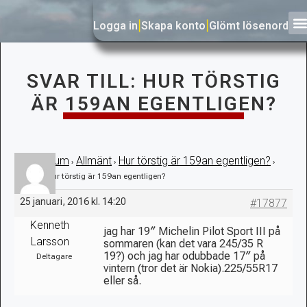
Logga in
|
Skapa konto
|
Glömt lösenord
SVAR TILL: HUR TÖRSTIG
ÄR 159AN EGENTLIGEN?
Forum
Allmänt
Hur törstig är 159an egentligen?
›
›
›
›
Svar till: Hur törstig är 159an egentligen?
25 januari, 2016 kl. 14:20
#17877
Kenneth
jag har 19″ Michelin Pilot Sport III på
Larsson
sommaren (kan det vara 245/35 R
19?) och jag har odubbade 17″ på
Deltagare
vintern (tror det är Nokia).225/55R17
eller så.