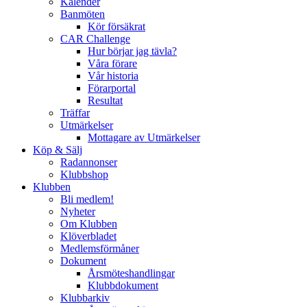
Kalender
Banmöten
Kör försäkrat
CAR Challenge
Hur börjar jag tävla?
Våra förare
Vår historia
Förarportal
Resultat
Träffar
Utmärkelser
Mottagare av Utmärkelser
Köp & Sälj
Radannonser
Klubbshop
Klubben
Bli medlem!
Nyheter
Om Klubben
Klöverbladet
Medlemsförmåner
Dokument
Årsmöteshandlingar
Klubbdokument
Klubbarkiv