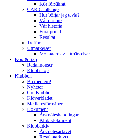
Kör försäkrat
CAR Challenge
Hur börjar jag tävla?
Våra förare
Vår historia
Förarportal
Resultat
Träffar
Utmärkelser
Mottagare av Utmärkelser
Köp & Sälj
Radannonser
Klubbshop
Klubben
Bli medlem!
Nyheter
Om Klubben
Klöverbladet
Medlemsförmåner
Dokument
Årsmöteshandlingar
Klubbdokument
Klubbarkiv
Årsmötesarkivet
Resultatarkivet