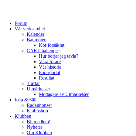
Forum
Vår verksamhet
Kalender
Banmöten
Kör försäkrat
CAR Challenge
Hur börjar jag tävla?
Våra förare
Vår historia
Förarportal
Resultat
Träffar
Utmärkelser
Mottagare av Utmärkelser
Köp & Sälj
Radannonser
Klubbshop
Klubben
Bli medlem!
Nyheter
Om Klubben