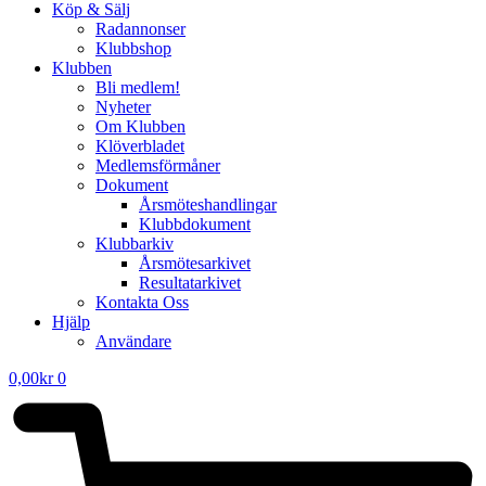
Köp & Sälj
Radannonser
Klubbshop
Klubben
Bli medlem!
Nyheter
Om Klubben
Klöverbladet
Medlemsförmåner
Dokument
Årsmöteshandlingar
Klubbdokument
Klubbarkiv
Årsmötesarkivet
Resultatarkivet
Kontakta Oss
Hjälp
Användare
0,00
kr
0