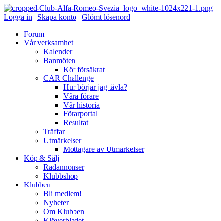
Logga in
|
Skapa konto
|
Glömt lösenord
Forum
Vår verksamhet
Kalender
Banmöten
Kör försäkrat
CAR Challenge
Hur börjar jag tävla?
Våra förare
Vår historia
Förarportal
Resultat
Träffar
Utmärkelser
Mottagare av Utmärkelser
Köp & Sälj
Radannonser
Klubbshop
Klubben
Bli medlem!
Nyheter
Om Klubben
Klöverbladet