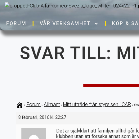
FORUM
VÅR VERKSAMHET
KÖP & SÄ
SVAR TILL: M
Forum
Allmänt
Mitt utträde från styrelsen i CAR
›
›
›
›
Sva
8 februari, 2016 kl. 22:27
Det är självklart att familjen alltid går 
klubben utan att försaka annat som är v