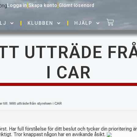
Logga in
|
Skapa konto
|
Glömt lösenord
LJ
KLUBBEN
HJÄLP
ITT UTTRÄDE F
I CAR
r till: Mitt utträde från styrelsen i CAR
först. Har full förståelse för ditt beslut och tycker din prioritering
iktigt. Tror knappast någon har en avvikande åsikt.