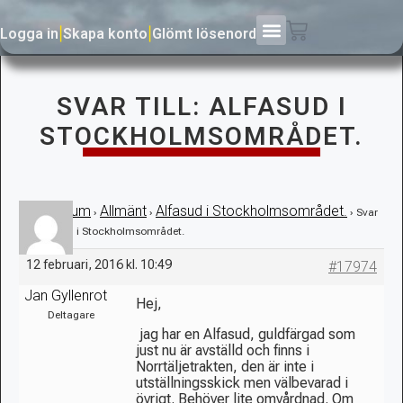
Logga in
|
Skapa konto
|
Glömt lösenord
SVAR TILL: ALFASUD I
STOCKHOLMSOMRÅDET.
Forum
Allmänt
Alfasud i Stockholmsområdet.
›
›
›
›
Svar
till: Alfasud i Stockholmsområdet.
12 februari, 2016 kl. 10:49
#17974
Jan Gyllenrot
Hej,
Deltagare
jag har en Alfasud, guldfärgad som
just nu är avställd och finns i
Norrtäljetrakten, den är inte i
utställningsskick men välbevarad i
övrigt. Behöver lite omvårdnad. Om