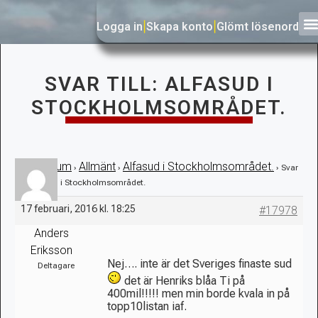
Logga in
|
Skapa konto
|
Glömt lösenord
SVAR TILL: ALFASUD I
STOCKHOLMSOMRÅDET.
Forum
Allmänt
Alfasud i Stockholmsområdet.
›
›
›
›
Svar
till: Alfasud i Stockholmsområdet.
17 februari, 2016 kl. 18:25
#17978
Anders
Eriksson
Nej…. inte är det Sveriges finaste sud
Deltagare
det är Henriks blåa Ti på
400mil!!!!! men min borde kvala in på
topp10listan iaf.