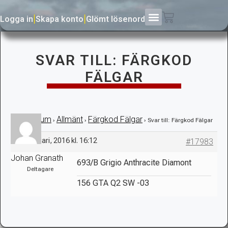
Logga in
|
Skapa konto
|
Glömt lösenord
SVAR TILL: FÄRGKOD
FÄLGAR
Forum
Allmänt
Färgkod Fälgar
›
›
›
›
Svar till: Färgkod Fälgar
12 februari, 2016 kl. 16:12
#17983
Johan Granath
693/B Grigio Anthracite Diamont
Deltagare
156 GTA Q2 SW -03