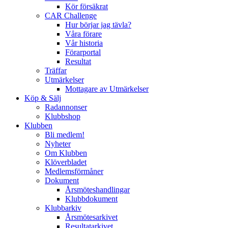
Kör försäkrat
CAR Challenge
Hur börjar jag tävla?
Våra förare
Vår historia
Förarportal
Resultat
Träffar
Utmärkelser
Mottagare av Utmärkelser
Köp & Sälj
Radannonser
Klubbshop
Klubben
Bli medlem!
Nyheter
Om Klubben
Klöverbladet
Medlemsförmåner
Dokument
Årsmöteshandlingar
Klubbdokument
Klubbarkiv
Årsmötesarkivet
Resultatarkivet