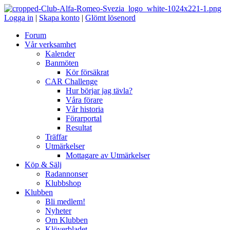
Logga in
|
Skapa konto
|
Glömt lösenord
Forum
Vår verksamhet
Kalender
Banmöten
Kör försäkrat
CAR Challenge
Hur börjar jag tävla?
Våra förare
Vår historia
Förarportal
Resultat
Träffar
Utmärkelser
Mottagare av Utmärkelser
Köp & Sälj
Radannonser
Klubbshop
Klubben
Bli medlem!
Nyheter
Om Klubben
Klöverbladet