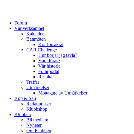
Forum
Vår verksamhet
Kalender
Banmöten
Kör försäkrat
CAR Challenge
Hur börjar jag tävla?
Våra förare
Vår historia
Förarportal
Resultat
Träffar
Utmärkelser
Mottagare av Utmärkelser
Köp & Sälj
Radannonser
Klubbshop
Klubben
Bli medlem!
Nyheter
Om Klubben