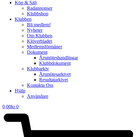
Köp & Sälj
Radannonser
Klubbshop
Klubben
Bli medlem!
Nyheter
Om Klubben
Klöverbladet
Medlemsförmåner
Dokument
Årsmöteshandlingar
Klubbdokument
Klubbarkiv
Årsmötesarkivet
Resultatarkivet
Kontakta Oss
Hjälp
Användare
0,00
kr
0