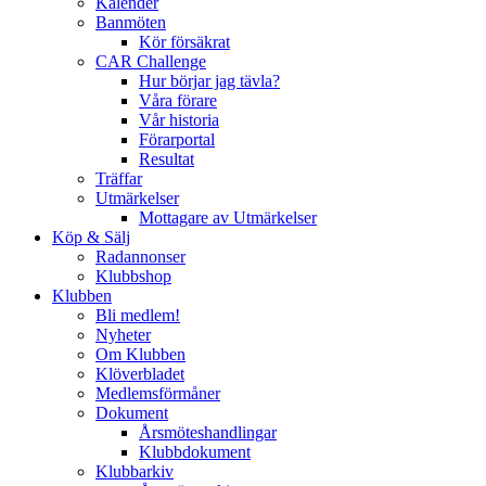
Kalender
Banmöten
Kör försäkrat
CAR Challenge
Hur börjar jag tävla?
Våra förare
Vår historia
Förarportal
Resultat
Träffar
Utmärkelser
Mottagare av Utmärkelser
Köp & Sälj
Radannonser
Klubbshop
Klubben
Bli medlem!
Nyheter
Om Klubben
Klöverbladet
Medlemsförmåner
Dokument
Årsmöteshandlingar
Klubbdokument
Klubbarkiv