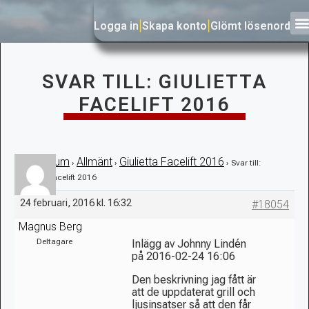
Logga in
|
Skapa konto
|
Glömt lösenord
SVAR TILL: GIULIETTA
FACELIFT 2016
Forum
Allmänt
Giulietta Facelift 2016
›
›
›
›
Svar till:
Giulietta Facelift 2016
24 februari, 2016 kl. 16:32
#18054
Magnus Berg
Deltagare
Inlägg av Johnny Lindén
på 2016-02-24 16:06
Den beskrivning jag fått är
att de uppdaterat grill och
ljusinsatser så att den får