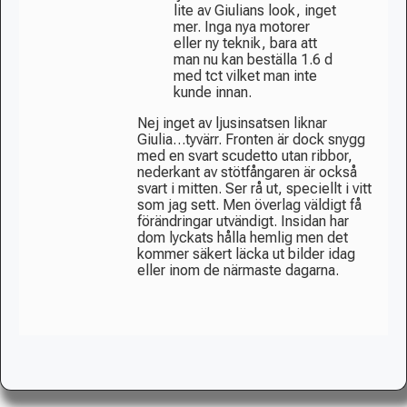
lite av Giulians look, inget
mer. Inga nya motorer
eller ny teknik, bara att
man nu kan beställa 1.6 d
med tct vilket man inte
kunde innan.
Nej inget av ljusinsatsen liknar
Giulia…tyvärr. Fronten är dock snygg
med en svart scudetto utan ribbor,
nederkant av stötfångaren är också
svart i mitten. Ser rå ut, speciellt i vitt
som jag sett. Men överlag väldigt få
förändringar utvändigt. Insidan har
dom lyckats hålla hemlig men det
kommer säkert läcka ut bilder idag
eller inom de närmaste dagarna.