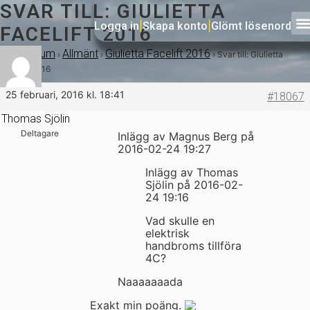
SVAR TILL: GIULIETTA
Logga in
|
Skapa konto
|
Glömt lösenord
FACELIFT 2016
Forum
Allmänt
Giulietta Facelift 2016
›
›
›
›
Svar till: Giulietta
Facelift 2016
25 februari, 2016 kl. 18:41
#18067
Thomas Sjölin
Deltagare
Inlägg av Magnus Berg på
2016-02-24 19:27
Inlägg av Thomas
Sjölin på 2016-02-
24 19:16
Vad skulle en
elektrisk
handbroms tillföra
4C?
Naaaaaaada
Exakt min poäng.