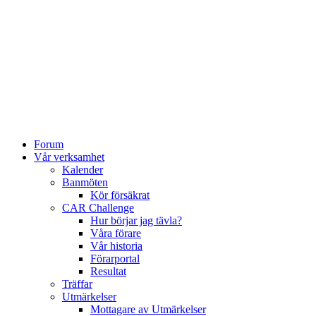
Forum
Vår verksamhet
Kalender
Banmöten
Kör försäkrat
CAR Challenge
Hur börjar jag tävla?
Våra förare
Vår historia
Förarportal
Resultat
Träffar
Utmärkelser
Mottagare av Utmärkelser