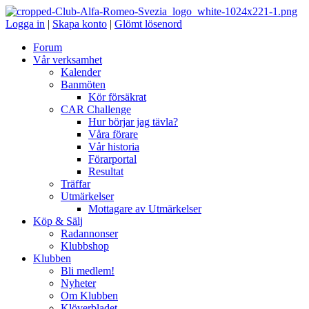
Logga in
|
Skapa konto
|
Glömt lösenord
Forum
Vår verksamhet
Kalender
Banmöten
Kör försäkrat
CAR Challenge
Hur börjar jag tävla?
Våra förare
Vår historia
Förarportal
Resultat
Träffar
Utmärkelser
Mottagare av Utmärkelser
Köp & Sälj
Radannonser
Klubbshop
Klubben
Bli medlem!
Nyheter
Om Klubben
Klöverbladet