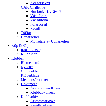
Kör försäkrat
CAR Challenge
Hur börjar jag tävla?
Våra förare
Vår historia
Förarportal
Resultat
Träffar
Utmärkelser
Mottagare av Utmärkelser
Köp & Sälj
Radannonser
Klubbshop
Klubben
Bli medlem!
Nyheter
Om Klubben
Klöverbladet
Medlemsförmåner
Dokument
Årsmöteshandlingar
Klubbdokument
Klubbarkiv
Årsmötesarkivet
Resultatarkivet