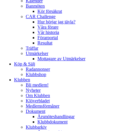
Kalender
Banmöten
Kör försäkrat
CAR Challenge
Hur börjar jag tävla?
Våra förare
Vår historia
Förarportal
Resultat
Träffar
Utmärkelser
Mottagare av Utmärkelser
Köp & Sälj
Radannonser
Klubbshop
Klubben
Bli medlem!
Nyheter
Om Klubben
Klöverbladet
Medlemsförmåner
Dokument
Årsmöteshandlingar
Klubbdokument
Klubbarkiv