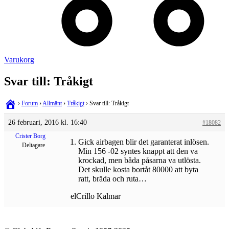
Varukorg
Svar till: Tråkigt
›
Forum
›
Allmänt
›
Tråkigt
›
Svar till: Tråkigt
26 februari, 2016 kl. 16:40
#18082
Crister Borg
Gick airbagen blir det garanterat inlösen.
Deltagare
Min 156 -02 syntes knappt att den va
krockad, men båda påsarna va utlösta.
Det skulle kosta bortåt 80000 att byta
ratt, bräda och ruta…
elCrillo Kalmar