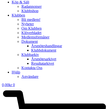
Köp & Sälj
Radannonser
Klubbshop
Klubben
Bli medlem!
Nyheter
Om Klubben
Klöverbladet
Medlemsförmåner
Dokument
Årsmöteshandlingar
Klubbdokument
Klubbarkiv
Årsmötesarkivet
Resultatarkivet
Kontakta Oss
Hjälp
Användare
0,00
kr
0