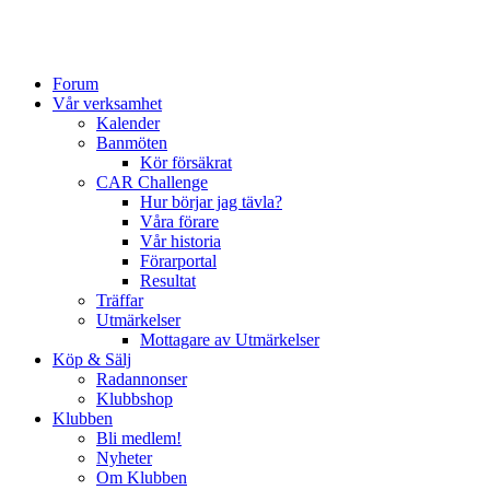
Forum
Vår verksamhet
Kalender
Banmöten
Kör försäkrat
CAR Challenge
Hur börjar jag tävla?
Våra förare
Vår historia
Förarportal
Resultat
Träffar
Utmärkelser
Mottagare av Utmärkelser
Köp & Sälj
Radannonser
Klubbshop
Klubben
Bli medlem!
Nyheter
Om Klubben