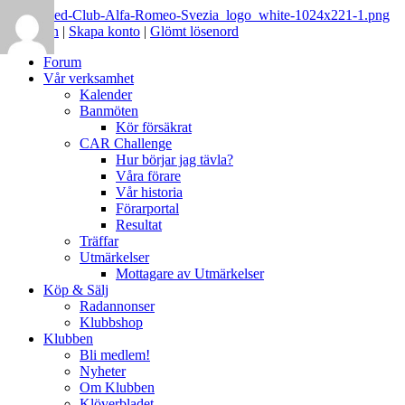
Logga in
|
Skapa konto
|
Glömt lösenord
Forum
Vår verksamhet
Kalender
Banmöten
Kör försäkrat
CAR Challenge
Hur börjar jag tävla?
Våra förare
Vår historia
Förarportal
Resultat
Träffar
Utmärkelser
Mottagare av Utmärkelser
Köp & Sälj
Radannonser
Klubbshop
Klubben
Bli medlem!
Nyheter
Om Klubben
Klöverbladet