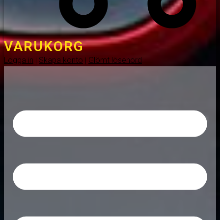
VARUKORG
Logga in
Skapa konto
Glömt lösenord
|
|