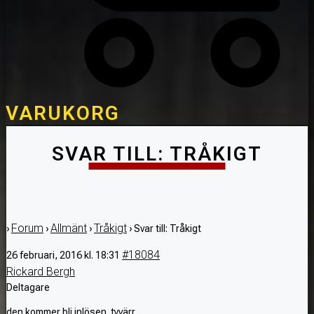
VARUKORG
SVAR TILL: TRÅKIGT
Forum
Allmänt
Tråkigt
›
›
›
›
Svar till: Tråkigt
#18084
26 februari, 2016 kl. 18:31
Rickard Bergh
Deltagare
den kommer bli inlösen. tyvärr..