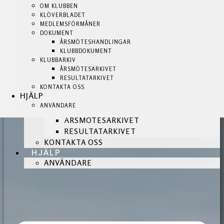
KLUBBSHOP
OM KLUBBEN
OM KLUBBEN
KLUBBEN
KLÖVERBLADET
KLÖVERBLADET
BLI MEDLEM!
MEDLEMSFÖRMÅNER
MEDLEMSFÖRMÅNER
NYHETER
DOKUMENT
DOKUMENT
OM KLUBBEN
ÅRSMÖTESHANDLINGAR
ÅRSMÖTESHANDLINGAR
KLUBBDOKUMENT
KLUBBDOKUMENT
KLÖVERBLADET
KLUBBARKIV
KLUBBARKIV
MEDLEMSFÖRMÅNER
ÅRSMÖTESARKIVET
ÅRSMÖTESARKIVET
DOKUMENT
RESULTATARKIVET
RESULTATARKIVET
ÅRSMÖTESHANDLINGAR
KONTAKTA OSS
KONTAKTA OSS
HJÄLP
HJÄLP
KLUBBDOKUMENT
ANVÄNDARE
ANVÄNDARE
KLUBBARKIV
ÅRSMÖTESARKIVET
RESULTATARKIVET
KONTAKTA OSS
HJÄLP
ANVÄNDARE