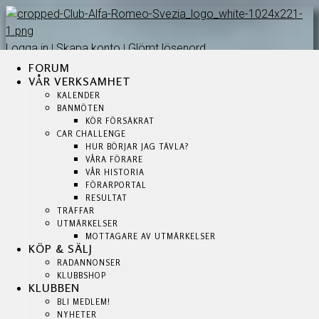
Logga in
Skapa konto
Glömt lösenord
|
|
FORUM
FORUM
FORUM
VÅR VERKSAMHET
VÅR VERKSAMHET
VÅR VERKSAMHET
KALENDER
KALENDER
KALENDER
BANMÖTEN
BANMÖTEN
BANMÖTEN
KÖR FÖRSÄKRAT
KÖR FÖRSÄKRAT
KÖR FÖRSÄKRAT
CAR CHALLENGE
CAR CHALLENGE
HUR BÖRJAR JAG TÄVLA?
HUR BÖRJAR JAG TÄVLA?
CAR CHALLENGE
VÅRA FÖRARE
VÅRA FÖRARE
HUR BÖRJAR JAG TÄVLA?
VÅR HISTORIA
VÅR HISTORIA
VÅRA FÖRARE
FÖRARPORTAL
FÖRARPORTAL
VÅR HISTORIA
RESULTAT
RESULTAT
TRÄFFAR
TRÄFFAR
FÖRARPORTAL
UTMÄRKELSER
UTMÄRKELSER
RESULTAT
MOTTAGARE AV UTMÄRKELSER
MOTTAGARE AV UTMÄRKELSER
TRÄFFAR
KÖP & SÄLJ
KÖP & SÄLJ
UTMÄRKELSER
RADANNONSER
RADANNONSER
MOTTAGARE AV UTMÄRKELSER
KLUBBSHOP
KLUBBSHOP
KLUBBEN
KLUBBEN
KÖP & SÄLJ
BLI MEDLEM!
BLI MEDLEM!
RADANNONSER
NYHETER
NYHETER