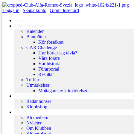
Logga in
|
Skapa konto
|
Glömt lösenord
Forum
Vår verksamhet
Kalender
Banmöten
Kör försäkrat
CAR Challenge
Hur börjar jag tävla?
Våra förare
Vår historia
Förarportal
Resultat
Träffar
Utmärkelser
Mottagare av Utmärkelser
Köp & Sälj
Radannonser
Klubbshop
Klubben
Bli medlem!
Nyheter
Om Klubben
Klöverbladet