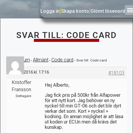
Logga in
|
Skapa konto
|
Glömt lösenord
SVAR TILL: CODE CARD
Forum
Allmänt
Code card
›
›
›
›
Svar till: Code card
3 mars, 2016 kl. 17:16
#18103
Kristoffer
Hej Alberto,
Fransson
Jag fick pris på 500kr från Alfapower
Deltagare
för ett nytt kort. Jag behöver en ny
nyckel till min GT-06 och det blir dyrt
verkar det som. Kort + nyckel +
kodning. En annan möjlighet är att läsa
ut koden ur ECUn men då krävs det
kunskap.