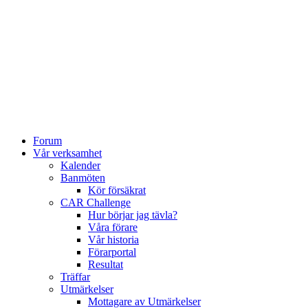
Forum
Vår verksamhet
Kalender
Banmöten
Kör försäkrat
CAR Challenge
Hur börjar jag tävla?
Våra förare
Vår historia
Förarportal
Resultat
Träffar
Utmärkelser
Mottagare av Utmärkelser