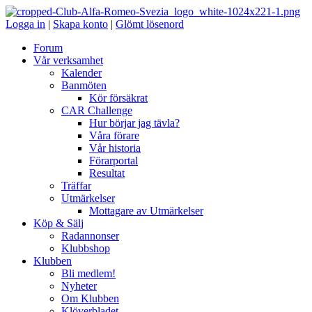
Logga in
|
Skapa konto
|
Glömt lösenord
Forum
Vår verksamhet
Kalender
Banmöten
Kör försäkrat
CAR Challenge
Hur börjar jag tävla?
Våra förare
Vår historia
Förarportal
Resultat
Träffar
Utmärkelser
Mottagare av Utmärkelser
Köp & Sälj
Radannonser
Klubbshop
Klubben
Bli medlem!
Nyheter
Om Klubben
Klöverbladet