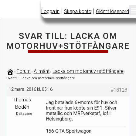
|
|
Logga in
Skapa konto
Glömt lösenord
SVAR TILL: LACKA OM
MOTORHUV+STÖTFÅNGARE
Forum
Allmänt
Lacka om motorhuv+stötfångare
›
›
›
›
Svar till: Lacka om motorhuv+stötfångare
12 mars, 2016 kl. 05:16
#18128
Thomas
Jag betalade 6+moms för huv och
Bodén
front när frun köpte sin E91. Silver
metallic och MRFverkstaf, iof i
Deltagare
Helsingborg.
156 GTA Sportwagon