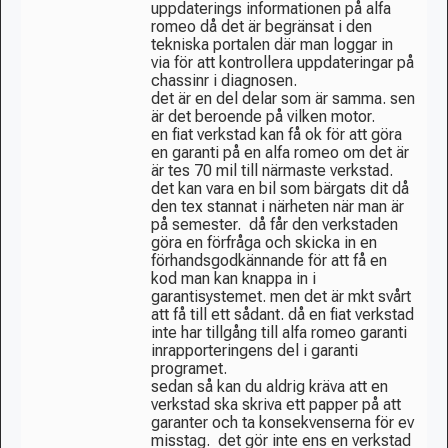
uppdaterings informationen på alfa
romeo då det är begränsat i den
tekniska portalen där man loggar in
via för att kontrollera uppdateringar på
chassinr i diagnosen.
det är en del delar som är samma. sen
är det beroende på vilken motor.
en fiat verkstad kan få ok för att göra
en garanti på en alfa romeo om det är
är tes 70 mil till närmaste verkstad.
det kan vara en bil som bärgats dit då
den tex stannat i närheten när man är
på semester. då får den verkstaden
göra en förfråga och skicka in en
förhandsgodkännande för att få en
kod man kan knappa in i
garantisystemet. men det är mkt svårt
att få till ett sådant. då en fiat verkstad
inte har tillgång till alfa romeo garanti
inrapporteringens del i garanti
programet.
sedan så kan du aldrig kräva att en
verkstad ska skriva ett papper på att
garanter och ta konsekvenserna för ev
misstag. det gör inte ens en verkstad