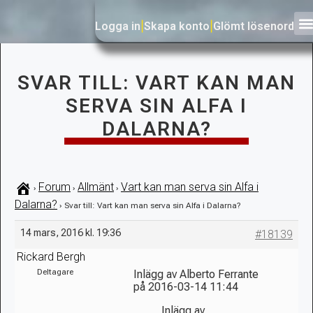
Logga in
|
Skapa konto
|
Glömt lösenord
SVAR TILL: VART KAN MAN
SERVA SIN ALFA I
DALARNA?
Forum
Allmänt
Vart kan man serva sin Alfa i
›
›
›
Dalarna?
›
Svar till: Vart kan man serva sin Alfa i Dalarna?
14 mars, 2016 kl. 19:36
#18139
Rickard Bergh
Deltagare
Inlägg av Alberto Ferrante
på 2016-03-14 11:44
Inlägg av