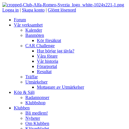
Logga in
|
Skapa konto
|
Glömt lösenord
Forum
Vår verksamhet
Kalender
Banmöten
Kör försäkrat
CAR Challenge
Hur börjar jag tävla?
Våra förare
Vår historia
Förarportal
Resultat
Träffar
Utmärkelser
Mottagare av Utmärkelser
Köp & Sälj
Radannonser
Klubbshop
Klubben
Bli medlem!
Nyheter
Om Klubben
Klöverbladet