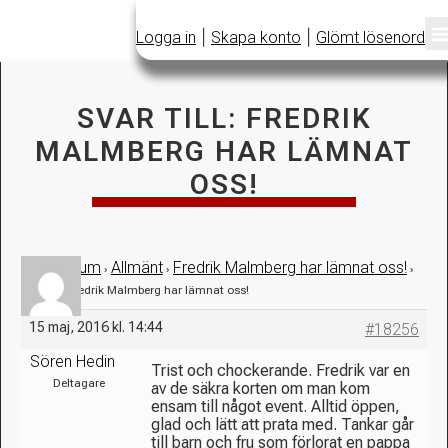
|
|
Logga in
Skapa konto
Glömt lösenord
SVAR TILL: FREDRIK
MALMBERG HAR LÄMNAT
OSS!
Forum
Allmänt
Fredrik Malmberg har lämnat oss!
›
›
›
›
Svar till: Fredrik Malmberg har lämnat oss!
15 maj, 2016 kl. 14:44
#18256
Sören Hedin
Trist och chockerande. Fredrik var en
Deltagare
av de säkra korten om man kom
ensam till något event. Alltid öppen,
glad och lätt att prata med. Tankar går
till barn och fru som förlorat en pappa