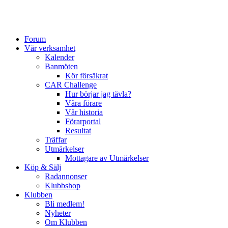
Forum
Vår verksamhet
Kalender
Banmöten
Kör försäkrat
CAR Challenge
Hur börjar jag tävla?
Våra förare
Vår historia
Förarportal
Resultat
Träffar
Utmärkelser
Mottagare av Utmärkelser
Köp & Sälj
Radannonser
Klubbshop
Klubben
Bli medlem!
Nyheter
Om Klubben