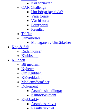
Kör försäkrat
CAR Challenge
Hur börjar jag tävla?
Våra förare
Vår historia
Förarportal
Resultat
Träffar
Utmärkelser
Mottagare av Utmärkelser
Köp & Sälj
Radannonser
Klubbshop
Klubben
Bli medlem!
Nyheter
Om Klubben
Klöverbladet
Medlemsförmåner
Dokument
Årsmöteshandlingar
Klubbdokument
Klubbarkiv
Årsmötesarkivet
Resultatarkivet