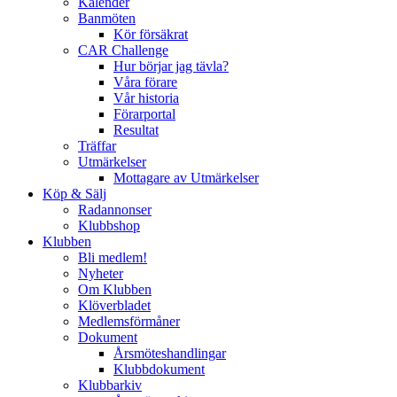
Kalender
Banmöten
Kör försäkrat
CAR Challenge
Hur börjar jag tävla?
Våra förare
Vår historia
Förarportal
Resultat
Träffar
Utmärkelser
Mottagare av Utmärkelser
Köp & Sälj
Radannonser
Klubbshop
Klubben
Bli medlem!
Nyheter
Om Klubben
Klöverbladet
Medlemsförmåner
Dokument
Årsmöteshandlingar
Klubbdokument
Klubbarkiv