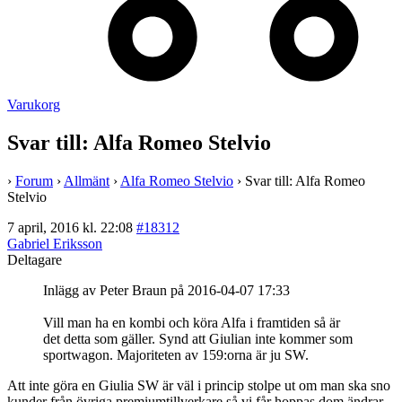
Varukorg
Svar till: Alfa Romeo Stelvio
›
Forum
›
Allmänt
›
Alfa Romeo Stelvio
›
Svar till: Alfa Romeo
Stelvio
7 april, 2016 kl. 22:08
#18312
Gabriel Eriksson
Deltagare
Inlägg av Peter Braun på 2016-04-07 17:33
Vill man ha en kombi och köra Alfa i framtiden så är
det detta som gäller. Synd att Giulian inte kommer som
sportwagon. Majoriteten av 159:orna är ju SW.
Att inte göra en Giulia SW är väl i princip stolpe ut om man ska sno
kunder från övriga premiumtillverkare så vi får hoppas dom ändrar