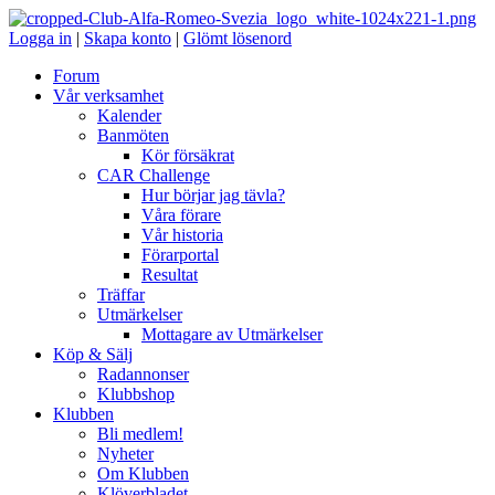
Logga in
|
Skapa konto
|
Glömt lösenord
Forum
Vår verksamhet
Kalender
Banmöten
Kör försäkrat
CAR Challenge
Hur börjar jag tävla?
Våra förare
Vår historia
Förarportal
Resultat
Träffar
Utmärkelser
Mottagare av Utmärkelser
Köp & Sälj
Radannonser
Klubbshop
Klubben
Bli medlem!
Nyheter
Om Klubben
Klöverbladet