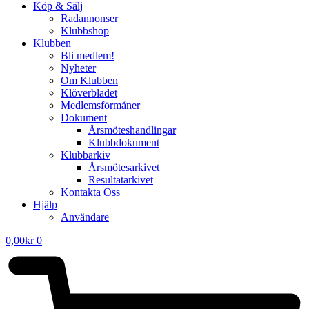
Köp & Sälj
Radannonser
Klubbshop
Klubben
Bli medlem!
Nyheter
Om Klubben
Klöverbladet
Medlemsförmåner
Dokument
Årsmöteshandlingar
Klubbdokument
Klubbarkiv
Årsmötesarkivet
Resultatarkivet
Kontakta Oss
Hjälp
Användare
0,00
kr
0